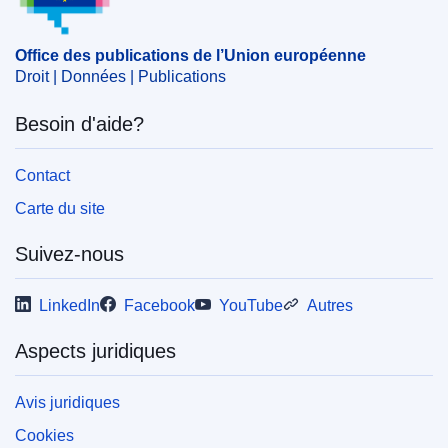
CELEX : 52019XG1230(01)
Office des publications de l’Union européenne
OJ : JOC_2019_436_R_0001
Droit | Données | Publications
IMMC : ST 15188 2019 INIT
Besoin d'aide?
Contact
Carte du site
Suivez-nous
LinkedIn
Facebook
YouTube
Autres
Aspects juridiques
Avis juridiques
Cookies