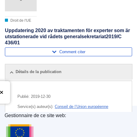
Droit de l'UE
Uppdatering 2020 av traktamenten för experter som är
utstationerade vid rådets generalsekretariat2019/C
436/01
Comment citer
Détails de la publication
Publié:
2019-12-30
Service(s) auteur(s):
Conseil de l’Union européenne
Gestionnaire de ce site web:
Sujet:
indemnité et frais
,
profession indépendante
,
Office des publications de l’Union européenne
secrétariat d'une institution
,
statut des fonctionnaires de
l’UE
,
travailleur détaché