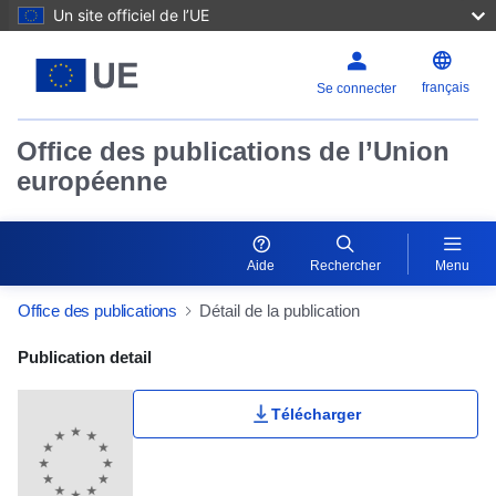
Un site officiel de l’UE
français
Se connecter
Office des publications de l’Union
européenne
Aide
Rechercher
Menu
Office des publications
Détail de la publication
Publication Detail Actions Portlet
Publication detail
Télécharger