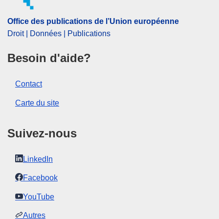
CELEX : 52016XX1224(02)
OJ : JOC_2016_484_R_0009
Office des publications de l’Union européenne
Droit | Données | Publications
Besoin d'aide?
Contact
Carte du site
Suivez-nous
LinkedIn
Facebook
YouTube
Autres