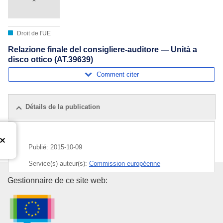
Droit de l'UE
Relazione finale del consigliere-auditore — Unità a
disco ottico (AT.39639)
Comment citer
Détails de la publication
Publié:
2015-10-09
Service(s) auteur(s):
Commission européenne
Office des publications de l’Un
Gestionnaire de ce site web:
Sujet:
cartel
,
entente internationale
,
lecteur de disques
,
politique de la concurrence de l'UE
,
réglementation des
ententes
,
sanction (UE)
,
support optique