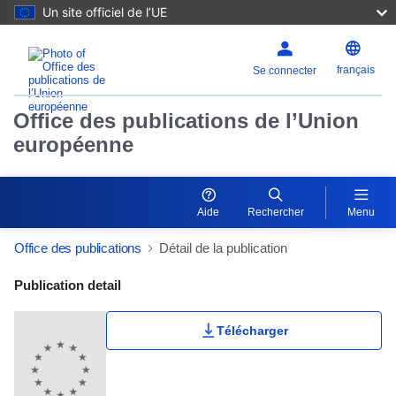
Un site officiel de l’UE
français
Se connecter
Office des publications de l’Union
européenne
Aide
Rechercher
Menu
Office des publications
Détail de la publication
Publication Detail Actions Portlet
Publication detail
Télécharger