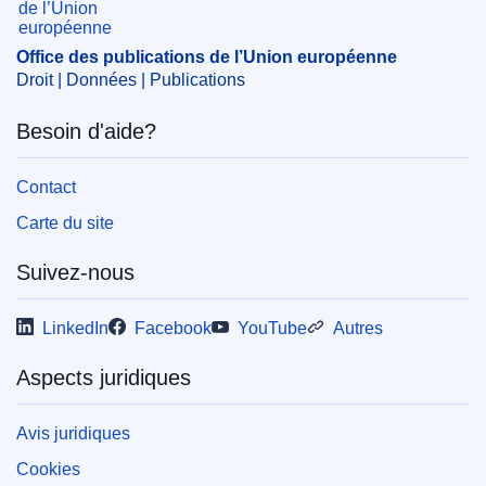
instrument financier
,
norme technique
,
risque financier
,
révision d'accord
,
surveillance financière
,
établissement
Office des publications de l’Union européenne
de crédit
Droit | Données | Publications
CELEX : 22024D0983
Besoin d'aide?
ELI :
dec/2024/983/oj
OJ : L_202400983
Contact
IMMC : PUB(2023)1369/2993089
Carte du site
Suivez-nous
pdfa2a
Afficher tous les numéros de cette série
LinkedIn
Facebook
YouTube
Autres
Aspects juridiques
Avis juridiques
Cookies