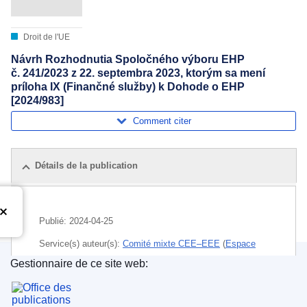
Droit de l'UE
Návrh Rozhodnutia Spoločného výboru EHP
č. 241/2023 z 22. septembra 2023, ktorým sa mení
príloha IX (Finančné služby) k Dohode o EHP
[2024/983]
Comment citer
Détails de la publication
Publié:
2024-04-25
Service(s) auteur(s):
Comité mixte CEE–EEE
(
Espace
économique européen
)
Gestionnaire de ce site web:
Office des publications de l’Union européenne
Sujet:
besoin de financement
,
disponibilité monétaire
,
entreprise en difficulté
,
Espace économique européen
,