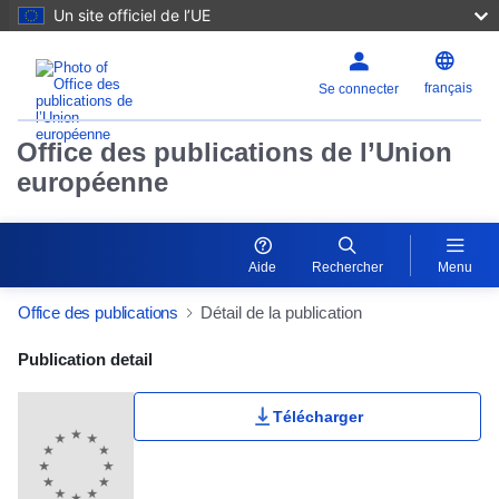
Un site officiel de l’UE
français
Se connecter
Office des publications de l’Union
européenne
Aide
Rechercher
Menu
Office des publications
Détail de la publication
Publication Detail Actions Portlet
Publication detail
Télécharger