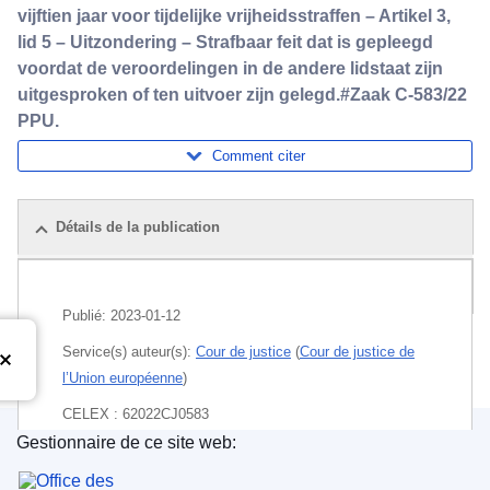
vijftien jaar voor tijdelijke vrijheidsstraffen – Artikel 3,
lid 5 – Uitzondering – Strafbaar feit dat is gepleegd
voordat de veroordelingen in de andere lidstaat zijn
uitgesproken of ten uitvoer zijn gelegd.#Zaak C-583/22
PPU.
Comment citer
Détails de la publication
Pack
Publié:
2023-01-12
Service(s) auteur(s):
Cour de justice
(
Cour de justice de
l’Union européenne
)
CELEX : 62022CJ0583
Gestionnaire de ce site web:
ECLI : ECLI:EU:C:2023:5
Office des publications de l’Union européenne