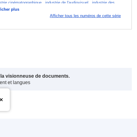
strie cinématographique
,
industrie de l'audiovisuel
,
industrie des
ficher plus
Afficher tous les numéros de cette série
Numéro de catalogue
s la visionneuse de documents.
ent et langues
FXC2502139HR