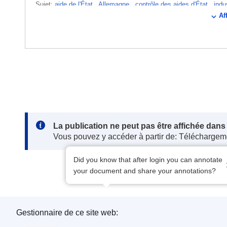
Sujet:
aide de l'État
,
Allemagne
,
contrôle des aides d'État
,
indu
Af
programmes
,
musique
,
support enregistré
CELEX : 52025AS117364
ELI :
C/2025/2139/oj
OJ : C_202502139
IMMC : C(2025)1351/4026528
pdfa2a
ISSN
ISBN
DOI
Note:
La publication ne peut pas être affichée dan
Vous pouvez y accéder à partir de: Téléchargem
1977-1088
Did you know that after login you can annotate
your document and share your annotations?
Gestionnaire de ce site web: