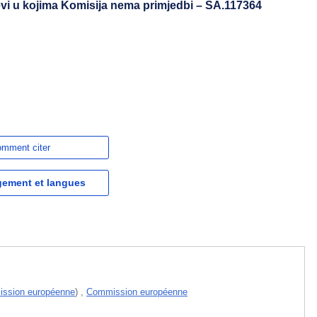
vi u kojima Komisija nema primjedbi – SA.117364
mment citer
gement et langues
ssion européenne
)
,
Commission européenne