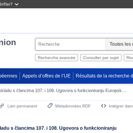
rifier?
Union
S
e
l
Recherche avancée
Consulter par sujet
Rec
e
c
péennes
Appels d’offres de l’UE
Résultats de la recherche 
t
Odobrenje državne potpore u skladu s člancima 107. i 108. Ugovora o funkcioniranju Europske unije (UFEU) – Slučajevi u kojima Komisija nema primjedbi – SA.117364
Lien permanent
Métadonnées RDF
Intégrer dan
(Ouvre la nouvelle fenêtre)
adu s člancima 107. i 108. Ugovora o funkcioniranju