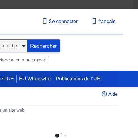
Se connecter
français
Rechercher
herche en mode expert
de l’UE
EU Whoiswho
Publications de l’UE
Aide
s un site web