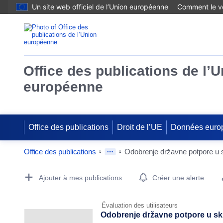
Un site web officiel de l’Union européenne
Comment le vé
Office des publications de l’
européenne
Office des publications
Droit de l’UE
Données euro
Office des publications
Publication Detail Actions Portlet
Ajouter à mes publications
Créer une alerte
Évaluation des utilisateurs
Odobrenje državne potpore u skl