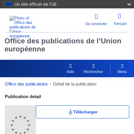
Un site officiel de l’UE
français
Se connecter
Office des publications de l’Union
européenne
Aide
Rechercher
Menu
Office des publications
Détail de la publication
Publication Detail Actions Portlet
Publication detail
Télécharger