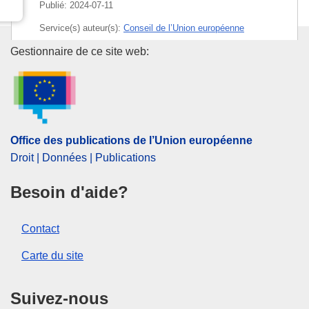
Publié:
2024-07-11
Service(s) auteur(s):
Conseil de l’Union européenne
Office des publications de l’Un
Gestionnaire de ce site web:
Sujet:
accord (UE)
,
appellation d'origine
,
comité mixte
(UE)
,
dénomination du produit
,
Irlande du Nord
,
production artisanale
,
produit industriel
,
protocole
d'accord
,
retrait de l’UE
,
Royaume-Uni
,
révision
d'accord
,
étiquetage
Office des publications de l’Union européenne
CELEX : 32024D1950
Droit | Données | Publications
ELI :
dec/2024/1950/oj
Besoin d'aide?
OJ : L_202401950
IMMC : ST 8989 2024 INIT
Contact
Carte du site
pdfa2a
Afficher tous les numéros de cette série
Suivez-nous