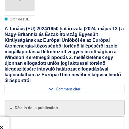
Droit de l'UE
A Tanács (EU) 2024/1950 határozata (2024. május 13.) a
Nagy-Britannia és Észak-Írország Egyesült
Királyságának az Európai Unióból és az Európai
Atomenergia-közösségből történő kilépéséről szóló
megállapodással létrehozott vegyes bizottságban a
Windsori Keretmegállapodás 2. mellékletének egy
újonnan elfogadott uniós jogi aktussal történő
kiegészítésére irányuló határozat elfogadásával
kapcsolatban az Európai Unió nevében képviselendő
álláspontról
Comment citer
Détails de la publication