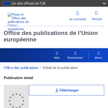
Un site officiel de l’UE
français
Se connecter
Office des publications de l’Union
européenne
Aide
Rechercher
Menu
Office des publications
Détail de la publication
Publication Detail Actions Portlet
Publication detail
Télécharger