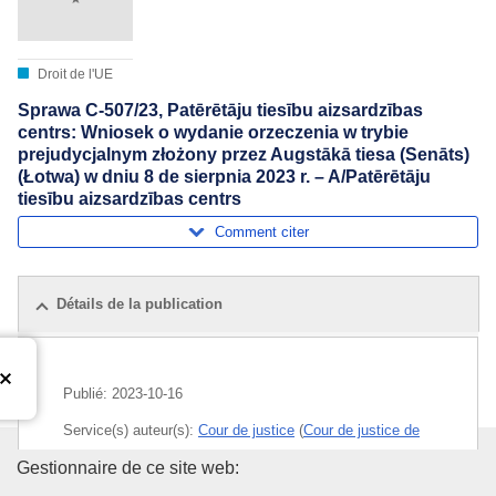
Droit de l'UE
Sprawa C-507/23, Patērētāju tiesību aizsardzības
centrs: Wniosek o wydanie orzeczenia w trybie
prejudycjalnym złożony przez Augstākā tiesa (Senāts)
(Łotwa) w dniu 8 de sierpnia 2023 r. – A/Patērētāju
tiesību aizsardzības centrs
Comment citer
Détails de la publication
Publié:
2023-10-16
Service(s) auteur(s):
Cour de justice
(
Cour de justice de
l’Union européenne
)
Office des publications de l’Un
Gestionnaire de ce site web: