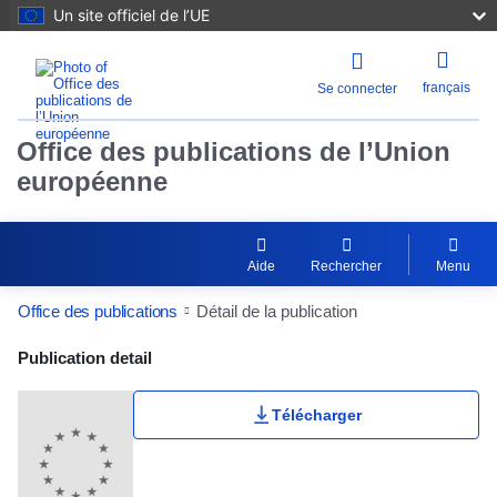
Un site officiel de l’UE
français
Se connecter
Office des publications de l’Union
européenne
Aide
Rechercher
Menu
Office des publications
Détail de la publication
Publication Detail Actions Portlet
Publication detail
Télécharger