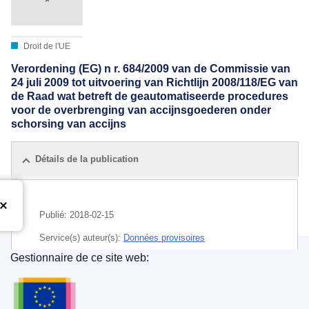
Droit de l'UE
Verordening (EG) n r. 684/2009 van de Commissie van
24 juli 2009 tot uitvoering van Richtlijn 2008/118/EG van
de Raad wat betreft de geautomatiseerde procedures
voor de overbrenging van accijnsgoederen onder
schorsing van accijns
Détails de la publication
Publié:
2018-02-15
Service(s) auteur(s):
Données provisoires
Gestionnaire de ce site web:
CELEX : 02009R0684-20180215
Office des publications de l’Union européenne
ELI :
reg/2009/684/2018-02-15