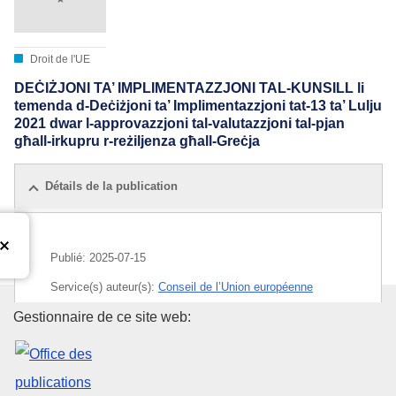
Droit de l'UE
DEĊIŻJONI TA’ IMPLIMENTAZZJONI TAL-KUNSILL li
temenda d-Deċiżjoni ta’ Implimentazzjoni tat-13 ta’ Lulju
2021 dwar l-approvazzjoni tal-valutazzjoni tal-pjan
għall-irkupru r-reżiljenza għall-Greċja
Détails de la publication
Publié:
2025-07-15
Service(s) auteur(s):
Conseil de l’Union européenne
Office des publications de l’Un
Gestionnaire de ce site web:
IMMC : ST 11101 2025 INIT