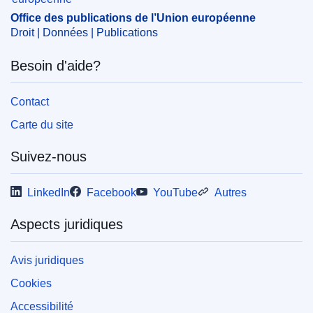
Office des publications de l’Union européenne
CELEX : 32024B06848
Droit | Données | Publications
ELI :
C/2024/6848/oj
Besoin d'aide?
OJ : C_202406848
IMMC : 20-CDT-B2025-XML
Contact
Carte du site
pdfa2a
Afficher tous les numéros de cette série
Suivez-nous
LinkedIn
Facebook
YouTube
Autres
Aspects juridiques
Avis juridiques
Cookies
Accessibilité