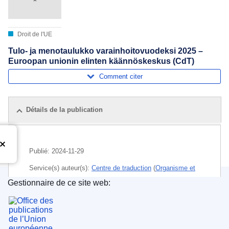
Droit de l'UE
Tulo- ja menotaulukko varainhoitovuodeksi 2025 –
Euroopan unionin elinten käännöskeskus (CdT)
Comment citer
Détails de la publication
Publié:
2024-11-29
Service(s) auteur(s):
Centre de traduction
(
Organisme et
agence de l’UE
)
Gestionnaire de ce site web:
Office des publications de l’Union européenne
Sujet:
budget général (UE)
,
dépense de l'UE
,
exercice
budgétaire
,
publicité des comptes
,
ressources
budgétaires