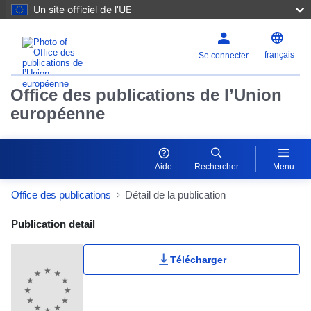
Un site officiel de l’UE
français
Se connecter
Office des publications de l’Union
européenne
Aide
Rechercher
Menu
Office des publications
Détail de la publication
Publication Detail Actions Portlet
Publication detail
Télécharger