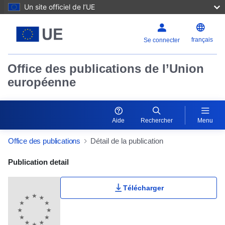
Un site officiel de l’UE
français
Se connecter
Office des publications de l’Union
européenne
Aide
Rechercher
Menu
Office des publications
Détail de la publication
Publication Detail Actions Portlet
Publication detail
Télécharger