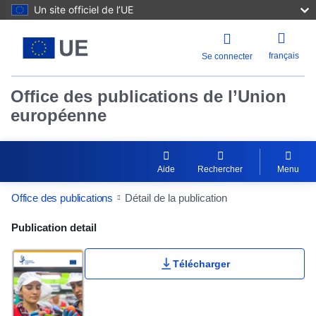
Un site officiel de l’UE
français
Se connecter
Office des publications de l’Union
européenne
Aide
Rechercher
Menu
Office des publications
Détail de la publication
Publication Detail Actions Portlet
Publication detail
Télécharger