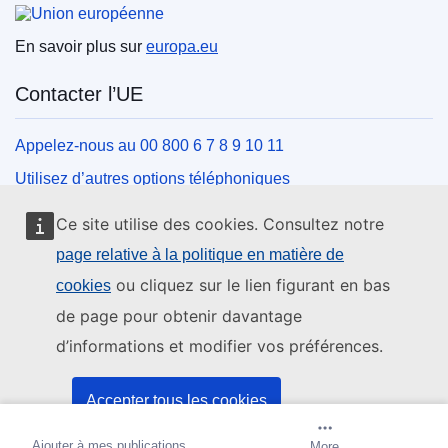
En savoir plus sur
europa.eu
Contacter l’UE
Appelez-nous au 00 800 6 7 8 9 10 11
Utilisez d’autres options téléphoniques
Écrivez-nous au moyen de notre formulaire de contact
Ce site utilise des cookies. Consultez notre
Rencontrez-nous dans un des centres de l’UE
page relative à la politique en matière de
ou cliquez sur le lien figurant en bas
cookies
Réseaux sociaux
de page pour obtenir davantage
d’informations et modifier vos préférences.
Trouver l’UE sur les réseaux sociaux
Institutions et organes de l’UE
Accepter tous les cookies
Ajouter à mes publications
Créer une alerte
More