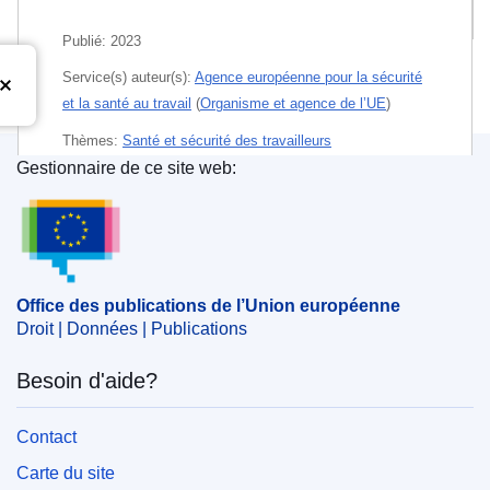
Publications associées
Publié:
2023
Service(s) auteur(s):
Agence européenne pour la sécurité
et la santé au travail
(
Organisme et agence de l’UE
)
Thèmes:
Santé et sécurité des travailleurs
Gestionnaire de ce site web:
Sujet:
culture organisationnelle
,
droit du travail
,
Office des publications de l’Union européenne
humanisation du travail
,
innovation
,
lieu de travail
,
nouvelle forme d'emploi
,
petites et moyennes entreprises
,
programme de recherche
,
sécurité du travail
Office des publications de l’Union européenne
Droit | Données | Publications
PDF
Papier
Besoin d'aide?
Contact
Released on EU publications website:
2023-12-11
Carte du site