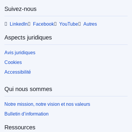
Suivez-nous
Cette publication peut être téléchargée au
format web (PDF) et au format de qualité
«impression» (PDF/X). Pour en savoir plus sur
LinkedIn
Facebook
YouTube
Autres
la manière d’imprimer votre propre exemplaire
des publications de l’UE, veuillez consulter
Aspects juridiques
notre
section FAQ.
Avis juridiques
Cookies
Accessibilité
Qui nous sommes
Notre mission, notre vision et nos valeurs
Bulletin d’information
Ressources