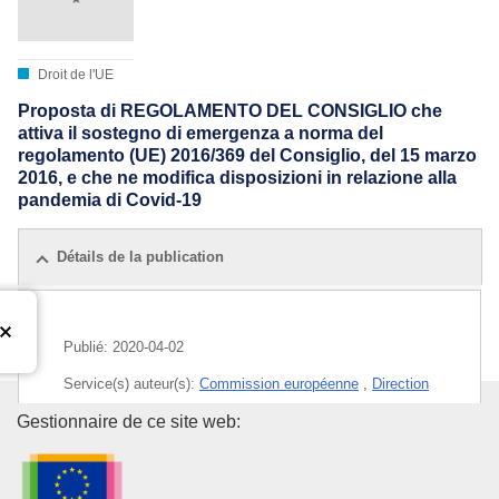
Droit de l'UE
Proposta di REGOLAMENTO DEL CONSIGLIO che
attiva il sostegno di emergenza a norma del
regolamento (UE) 2016/369 del Consiglio, del 15 marzo
2016, e che ne modifica disposizioni in relazione alla
pandemia di Covid-19
Détails de la publication
Publié:
2020-04-02
Service(s) auteur(s):
Commission européenne
,
Direction
générale du budget
(
Commission européenne
)
Office des publications de l’Un
Gestionnaire de ce site web:
Sujet:
aide d'urgence
,
aide de l'UE
,
budget général (UE)
,
financement de l'UE
,
maladie infectieuse
,
épidémie
,