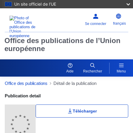
Un site officiel de l’UE
français
Se connecter
Office des publications de l’Union
européenne
Aide
Rechercher
Menu
Office des publications
Détail de la publication
Publication Detail Actions Portlet
Publication detail
Télécharger