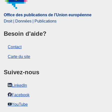
État membre UE
CELEX : 52020PC0175
Office des publications de l’Union européenne
IMMC : COM(2020)175 final
Droit | Données | Publications
COMNAT : COM_2020_0175_FIN
Besoin d'aide?
Contact
Carte du site
Suivez-nous
LinkedIn
Facebook
YouTube