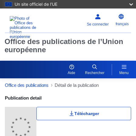
Un site officiel de l’UE
français
Se connecter
Office des publications de l’Union
européenne
Aide
Rechercher
Menu
Office des publications
Détail de la publication
Publication Detail Actions Portlet
Publication detail
Télécharger