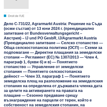
Droit de l'UE
Дело C-731/22, Agrarmarkt Austria: Решение на Съда
(осми състав) от 13 юни 2024 г. (преюдициално
запитване от Bundesverwaltungsgericht –
Австрия) – IJ und PO GesbR, IJ/Agrarmarkt Austria
(Преюдициално запитване — Селско стопанство —
Обща селскостопанска политика (ОСП) — Схеми за
подпомагане — Директни плащания за земеделски
стопани — Регламент (ЕС) № 1307/2013 — Член 4,
параграф 1, букви б) и в) — Понятието
стопанство — Управление от земеделски
стопанин — Понятието селскостопанска
дейност — Член 33, параграф 1 — Понятието
земеделска площ на разположение на земеделския
стопанин на определена от държавата членка дата
за целите на активирането на правата на
плащане — Сезонно предаване срещу
възнаграждение на парцели от терен, който е
собственост на земеделския стопанин, на