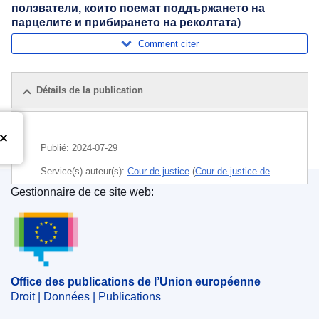
ползватели, които поемат поддържането на
парцелите и прибирането на реколтата)
Comment citer
Détails de la publication
Publié:
2024-07-29
Service(s) auteur(s):
Cour de justice
(
Cour de justice de
l’Union européenne
)
Gestionnaire de ce site web:
Office des publications de l’Union européenne
Sujet:
aide à l'agriculture
,
aide à l'hectare
,
critère
d'éligibilité
,
exploitant agricole
,
fermage
,
irrigation
,
paiements directs UE
,
préparation du sol
,
régime de
paiement unique
,
superficie agricole utilisée
Office des publications de l’Union européenne
CELEX : 62022CA0731
Droit | Données | Publications
ELI :
C/2024/4560/oj