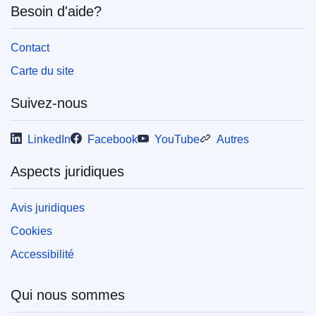
Besoin d'aide?
OJ : C_202404560
IMMC : ARR-C-0731-2022
Contact
Carte du site
pdfa2a
Suivez-nous
Afficher tous les numéros de cette série
LinkedIn
Facebook
YouTube
Autres
Aspects juridiques
Avis juridiques
Cookies
Accessibilité
Qui nous sommes