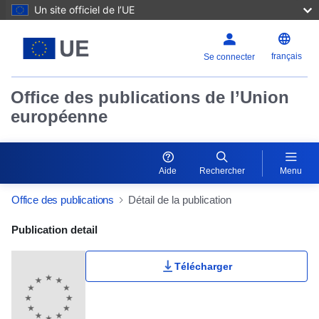
Un site officiel de l’UE
français
Se connecter
Office des publications de l’Union
européenne
Aide
Rechercher
Menu
Office des publications
Détail de la publication
Publication Detail Actions Portlet
Publication detail
Télécharger