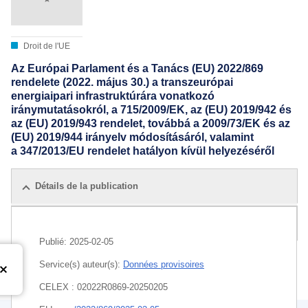
Droit de l'UE
Az Európai Parlament és a Tanács (EU) 2022/869
rendelete (2022. május 30.) a transzeurópai
energiaipari infrastruktúrára vonatkozó
iránymutatásokról, a 715/2009/EK, az (EU) 2019/942 és
az (EU) 2019/943 rendelet, továbbá a 2009/73/EK és az
(EU) 2019/944 irányelv módosításáról, valamint
a 347/2013/EU rendelet hatályon kívül helyezéséről
Détails de la publication
Toutes les éditions
Publié:
2025-02-05
Service(s) auteur(s):
Données provisoires
CELEX : 02022R0869-20250205