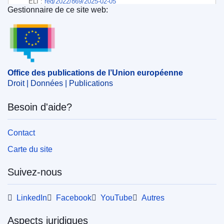
ELI :
reg/2022/869/2025-02-05
Gestionnaire de ce site web:
Office des publications de l’Union européenne
EDITION : b2b51b7e-5f15-11ef-a8ba-01aa75ed71a1
EDITION : 76020c03-1d1c-11ef-a251-01aa75ed71a1
EDITION : dd62a206-e2d6-11ec-a534-01aa75ed71a1
Office des publications de l’Union européenne
Droit | Données | Publications
EDITION : 1398f63c-e313-11ef-be2a-01aa75ed71a1
Besoin d'aide?
EDITION : 8a7c3782-7a43-11f1-bf5e-01aa75ed71a1
Contact
Carte du site
Suivez-nous
LinkedIn
Facebook
YouTube
Autres
Aspects juridiques