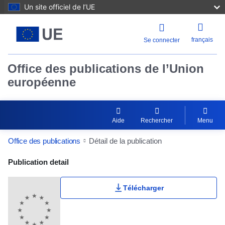
Un site officiel de l’UE
français
Se connecter
Office des publications de l’Union
européenne
Aide
Rechercher
Menu
Office des publications
Détail de la publication
Publication Detail Actions Portlet
Publication detail
Télécharger