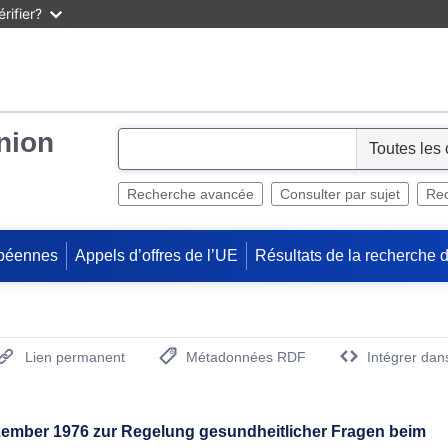
rifier?
Union
S
e
l
Recherche avancée
Consulter par sujet
Rec
e
c
péennes
Appels d’offres de l’UE
Résultats de la recherche 
t
Lien permanent
Métadonnées RDF
Intégrer dan
(Ouvre la nouvelle fenêtre)
ezember 1976 zur Regelung gesundheitlicher Fragen beim