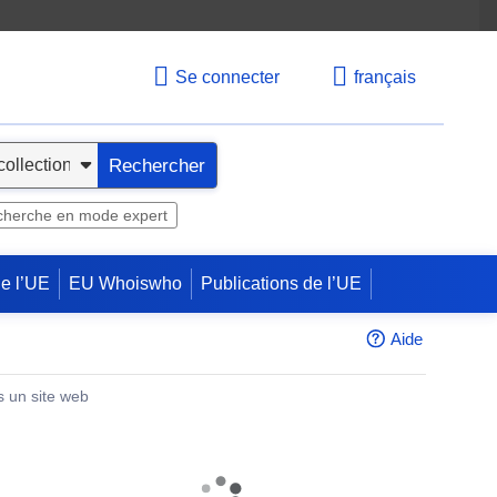
Se connecter
français
Rechercher
herche en mode expert
de l’UE
EU Whoiswho
Publications de l’UE
Aide
s un site web