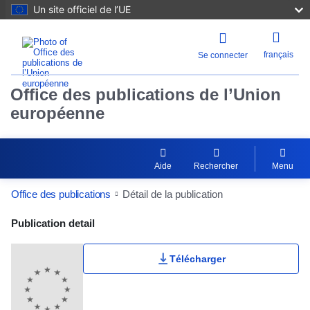
Un site officiel de l’UE
français
Se connecter
Office des publications de l’Union
européenne
Aide
Rechercher
Menu
Office des publications
Détail de la publication
Publication Detail Actions Portlet
Publication detail
Télécharger