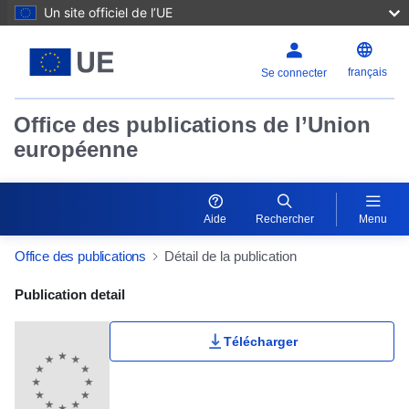
Un site officiel de l’UE
français
Se connecter
Office des publications de l’Union
européenne
Aide
Rechercher
Menu
Office des publications
Détail de la publication
Publication Detail Actions Portlet
Publication detail
Télécharger