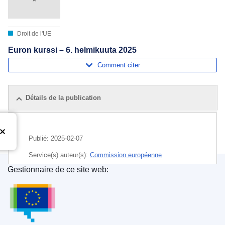
Droit de l'UE
Euron kurssi – 6. helmikuuta 2025
Comment citer
Détails de la publication
Publié:
2025-02-07
Service(s) auteur(s):
Commission européenne
Gestionnaire de ce site web:
Sujet:
euro
,
monnaie
,
taux de change
Office des publications de l’Union européenne
CELEX : C/2025/00784
ELI :
C/2025/784/oj