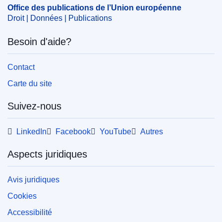
OJ : C_202500784
Office des publications de l’Union européenne
IMMC : 9999
Droit | Données | Publications
Besoin d'aide?
pdfa2a
Afficher tous les numéros de cette série
Contact
Carte du site
Suivez-nous
LinkedIn
Facebook
YouTube
Autres
Aspects juridiques
Avis juridiques
Cookies
Accessibilité