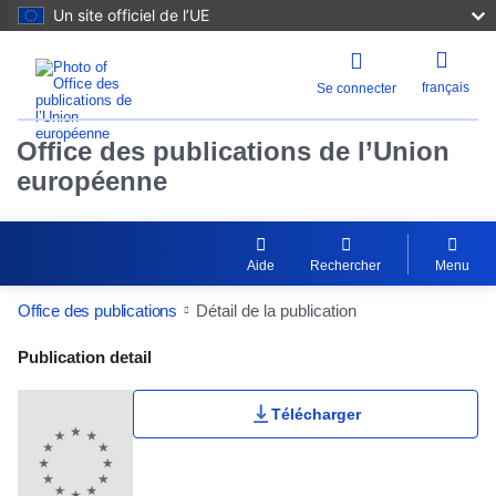
Un site officiel de l’UE
français
Se connecter
Office des publications de l’Union
européenne
Aide
Rechercher
Menu
Office des publications
Détail de la publication
Publication Detail Actions Portlet
Publication detail
Télécharger