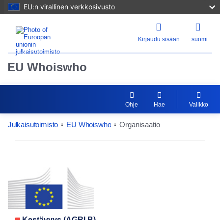
EU:n virallinen verkkosivusto
Kirjaudu sisään
suomi
EU Whoiswho
Ohje
Hae
Valikko
Julkaisutoimisto
EU Whoiswho
Organisaatio
EntityDetailActions
Kestävyys (AGRI.B)