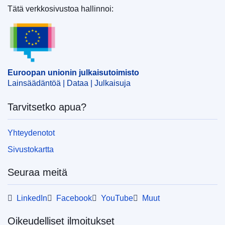
Tätä verkkosivustoa hallinnoi:
Euroopan unionin julkaisutoimisto
Euroopan unionin julkaisutoimisto
Lainsäädäntöä | Dataa | Julkaisuja
Tarvitsetko apua?
Yhteydenotot
Sivustokartta
Seuraa meitä
LinkedIn
Facebook
YouTube
Muut
Oikeudelliset ilmoitukset