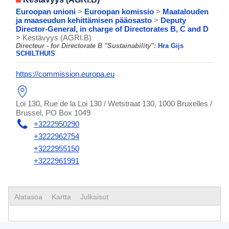
Euroopan unioni
>
Euroopan komissio
>
Maatalouden
ja maaseudun kehittämisen pääosasto
>
Deputy
Director-General, in charge of Directorates B, C and D
> Kestävyys (AGRI.B)
Directeur - for Directorate B "Sustainability":
Hra Gijs
SCHILTHUIS
https://commission.europa.eu
Loi 130, Rue de la Loi 130 / Wetstraat 130, 1000 Bruxelles /
Brussel, PO Box 1049
+3222950290
+3222962754
+3222955150
+3222961991
Alatasoa
Kartta
Julkaisut