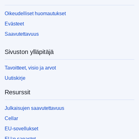
Oikeudelliset huomautukset
Evästeet
Saavutettavuus
Sivuston ylläpitäjä
Tavoitteet, visio ja arvot
Uutiskirje
Resurssit
Julkaisujen saavutettavuus
Cellar
EU-sovellukset
EU:n sanastot