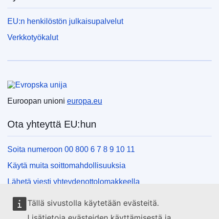
EU:n henkilöstön julkaisupalvelut
Verkkotyökalut
Euroopan unioni
Euroopan unioni
europa.eu
Ota yhteyttä EU:hun
Soita numeroon 00 800 6 7 8 9 10 11
Käytä muita soittomahdollisuuksia
Lähetä viesti yhteydenottolomakkeella
Käy EU:n tiedotuspisteessä
Tällä sivustolla käytetään evästeitä.
Lisätietoja evästeiden käyttämisestä ja