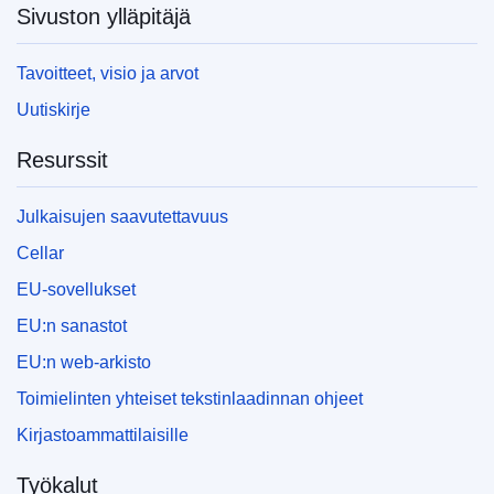
Sivuston ylläpitäjä
Tavoitteet, visio ja arvot
Uutiskirje
Resurssit
Julkaisujen saavutettavuus
Cellar
EU-sovellukset
EU:n sanastot
EU:n web-arkisto
Toimielinten yhteiset tekstinlaadinnan ohjeet
Kirjastoammattilaisille
Työkalut