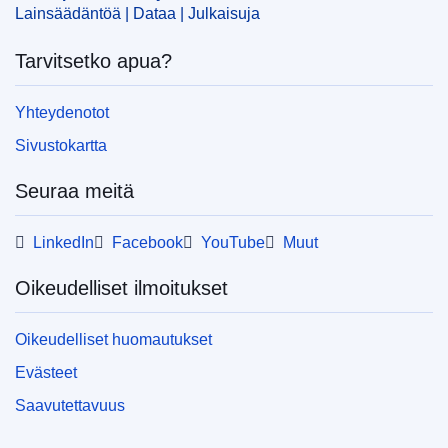
Lainsäädäntöä | Dataa | Julkaisuja
Tarvitsetko apua?
Yhteydenotot
Sivustokartta
Seuraa meitä
LinkedIn
Facebook
YouTube
Muut
Oikeudelliset ilmoitukset
Oikeudelliset huomautukset
Evästeet
Saavutettavuus