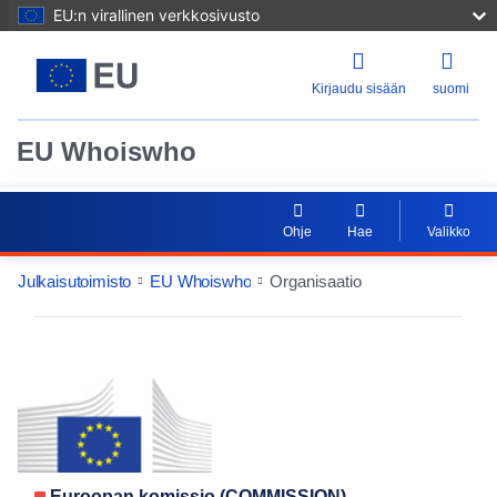
EU:n virallinen verkkosivusto
Kirjaudu sisään
suomi
EU Whoiswho
Ohje
Hae
Valikko
Julkaisutoimisto
EU Whoiswho
Organisaatio
EntityDetailActions
Euroopan komissio (COMMISSION)