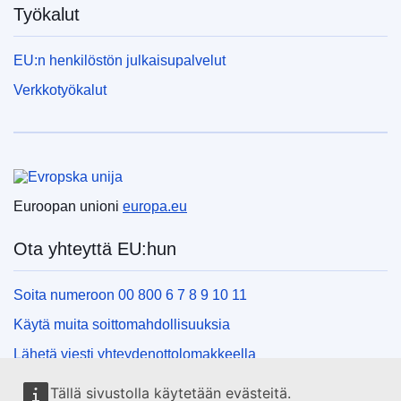
Työkalut
EU:n henkilöstön julkaisupalvelut
Verkkotyökalut
Euroopan unioni
Euroopan unioni
europa.eu
Ota yhteyttä EU:hun
Soita numeroon 00 800 6 7 8 9 10 11
Käytä muita soittomahdollisuuksia
Lähetä viesti yhteydenottolomakkeella
Käy EU:n tiedotuspisteessä
Tällä sivustolla käytetään evästeitä.