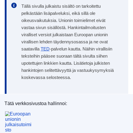
Tällä sivulla julkaistu sisältö on tarkoitettu
pelkästään lisäpalveluksi, eikä sillä ole
oikeusvaikutuksia. Unionin toimielimet eivät
vastaa sivun sisällöstä. Hankintailmoitusten
viralliset versiot julkaistaan Euroopan unionin
virallisen lehden täydennysosassa ja ne ovat
saatavilla
TED
-palvelun kautta. Näihin virallisiin
teksteihin pääsee suoraan tältä sivulta siihen
upotettujen linkkien kautta. Lisätietoja julkisten
hankintojen selitettävyyttä ja vastuukysymyksiä
koskevassa selosteessa.
Tätä verkkosivustoa hallinnoi:
Euroopan unionin julkaisutoimisto