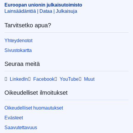
Euroopan unionin julkaisutoimisto
Lainsäädäntöä | Dataa | Julkaisuja
Tarvitsetko apua?
Yhteydenotot
Sivustokartta
Seuraa meitä
LinkedIn
Facebook
YouTube
Muut
Oikeudelliset ilmoitukset
Oikeudelliset huomautukset
Evästeet
Saavutettavuus