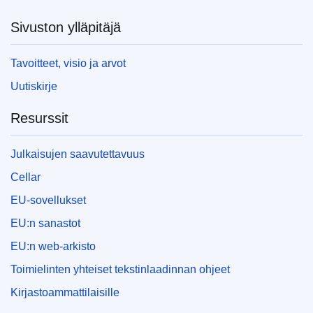
Sivuston ylläpitäjä
Tavoitteet, visio ja arvot
Uutiskirje
Resurssit
Julkaisujen saavutettavuus
Cellar
EU-sovellukset
EU:n sanastot
EU:n web-arkisto
Toimielinten yhteiset tekstinlaadinnan ohjeet
Kirjastoammattilaisille