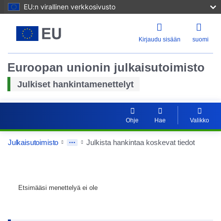
EU:n virallinen verkkosivusto
Kirjaudu sisään
suomi
Euroopan unionin julkaisutoimisto
Julkiset hankintamenettelyt
Ohje
Hae
Valikko
Julkaisutoimisto
Julkista hankintaa koskevat tiedot
Etsimääsi menettelyä ei ole