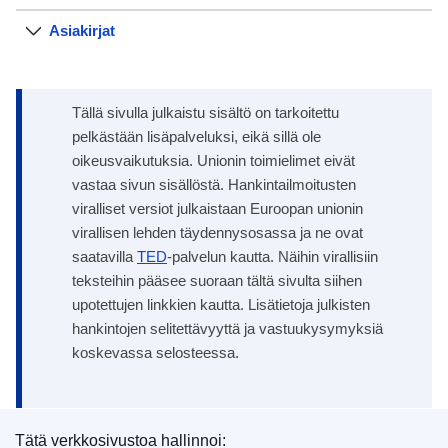
Asiakirjat
Tällä sivulla julkaistu sisältö on tarkoitettu
pelkästään lisäpalveluksi, eikä sillä ole
oikeusvaikutuksia. Unionin toimielimet eivät
vastaa sivun sisällöstä. Hankintailmoitusten
viralliset versiot julkaistaan Euroopan unionin
virallisen lehden täydennysosassa ja ne ovat
saatavilla
TED
-palvelun kautta. Näihin virallisiin
teksteihin pääsee suoraan tältä sivulta siihen
upotettujen linkkien kautta. Lisätietoja julkisten
hankintojen selitettävyyttä ja vastuukysymyksiä
koskevassa selosteessa.
Tätä verkkosivustoa hallinnoi: