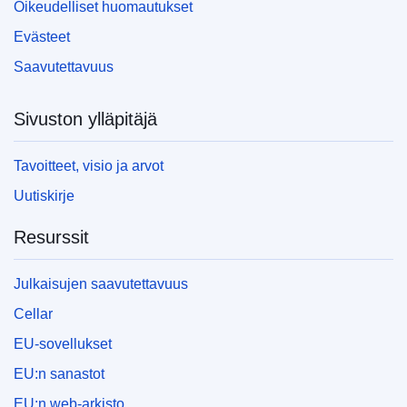
Oikeudelliset huomautukset
Evästeet
Saavutettavuus
Sivuston ylläpitäjä
Tavoitteet, visio ja arvot
Uutiskirje
Resurssit
Julkaisujen saavutettavuus
Cellar
EU-sovellukset
EU:n sanastot
EU:n web-arkisto