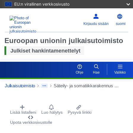
EU:n virallinen verkkosivusto
Kirjaudu sisään
suomi
Euroopan unionin julkaisutoimisto
Julkiset hankintamenettelyt
Ohje
Hae
Valikko
Julkaisutoimisto
Säteily- ja somatiikkarakennus Kalnesin (SSK), Sengebygg, avaimet käteen -sopimuksen hankinta Østfold HF:n sairaalan puolesta.
Procurement Detail Actions Portlet
Lisää listalleni
Luo hälytys
Pysyvä linkki
Upota verkkosivustolle