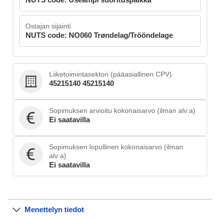
Ostajan sijainti
NUTS code: NO060 Trøndelag/Trööndelage
Liiketoimintasektori (pääasiallinen CPV)
45215140 45215140
Sopimuksen arvioitu kokonaisarvo (ilman alv:a)
Ei saatavilla
Sopimuksen lopullinen kokonaisarvo (ilman
alv:a)
Ei saatavilla
Menettelyn tiedot