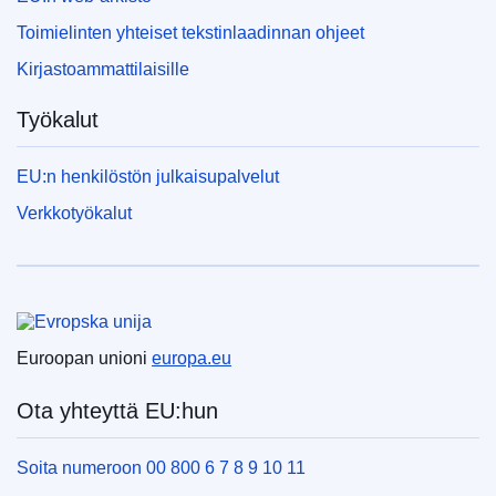
Toimielinten yhteiset tekstinlaadinnan ohjeet
Kirjastoammattilaisille
Työkalut
EU:n henkilöstön julkaisupalvelut
Verkkotyökalut
Euroopan unioni
Euroopan unioni
europa.eu
Ota yhteyttä EU:hun
Soita numeroon 00 800 6 7 8 9 10 11