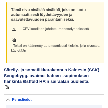
Tämä sivu sisältää sisältöä, joka on luotu
automaattisesti löydettävyyden ja
saavutettavuuden parantamiseksi.
- CPV-koodit on johdettu menettelyn tekstistä
- Teksti on käännetty automaattisesti kielelle, jolla sivustoa
käytetään
Säteily- ja somatiikkarakennus Kalnesin (SSK),
Sengebygg, avaimet käteen -sopimuksen
hankinta Østfold HF:n sairaalan puolesta.
Perustiedot