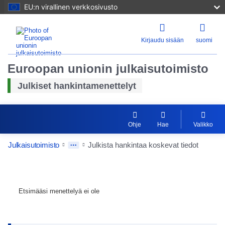
EU:n virallinen verkkosivusto
Kirjaudu sisään
suomi
Euroopan unionin julkaisutoimisto
Julkiset hankintamenettelyt
Ohje
Hae
Valikko
Julkaisutoimisto
Julkista hankintaa koskevat tiedot
Etsimääsi menettelyä ei ole