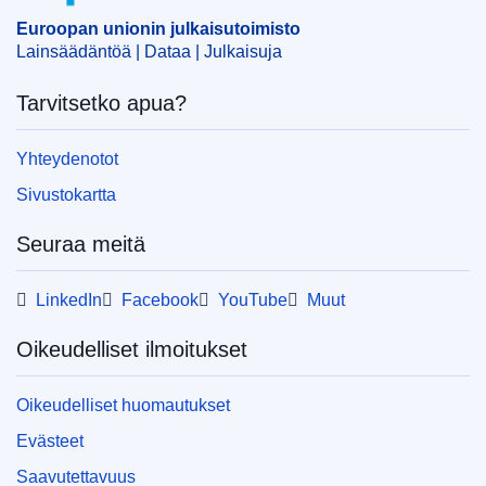
Euroopan unionin julkaisutoimisto
Lainsäädäntöä | Dataa | Julkaisuja
Tarvitsetko apua?
Yhteydenotot
Sivustokartta
Seuraa meitä
LinkedIn
Facebook
YouTube
Muut
Oikeudelliset ilmoitukset
Oikeudelliset huomautukset
Evästeet
Saavutettavuus