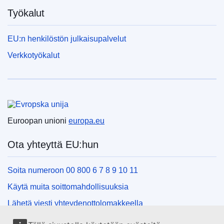
Työkalut
EU:n henkilöstön julkaisupalvelut
Verkkotyökalut
Euroopan unioni
Euroopan unioni
europa.eu
Ota yhteyttä EU:hun
Soita numeroon 00 800 6 7 8 9 10 11
Käytä muita soittomahdollisuuksia
Lähetä viesti yhteydenottolomakkeella
Käy EU:n tiedotuspisteessä