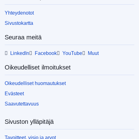
Yhteydenotot
Sivustokartta
Seuraa meitä
LinkedIn
Facebook
YouTube
Muut
Oikeudelliset ilmoitukset
Oikeudelliset huomautukset
Evästeet
Saavutettavuus
Sivuston ylläpitäjä
Tavoitteet, visio ja arvot