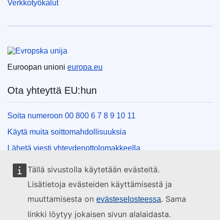
Verkkotyökalut
Euroopan unioni
Euroopan unioni
europa.eu
Ota yhteyttä EU:hun
Soita numeroon 00 800 6 7 8 9 10 11
Käytä muita soittomahdollisuuksia
Lähetä viesti yhteydenottolomakkeella
Käy EU:n tiedotuspisteessä
Tällä sivustolla käytetään evästeitä.
Lisätietoja evästeiden käyttämisestä ja
Sosiaalinen media
muuttamisesta on
. Sama
evästeselosteessa
linkki löytyy jokaisen sivun alalaidasta.
EU sosiaalisessa mediassa