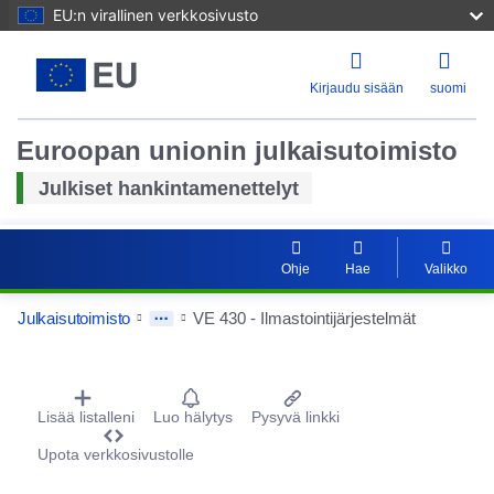
EU:n virallinen verkkosivusto
Kirjaudu sisään
suomi
Euroopan unionin julkaisutoimisto
Julkiset hankintamenettelyt
Ohje
Hae
Valikko
Tyhjenn
Julkaisutoimisto
VE 430 - Ilmastointijärjestelmät
Lähenn
Procurement Detail Actions Portlet
Lisää listalleni
Luo hälytys
Pysyvä linkki
Loitonn
Upota verkkosivustolle