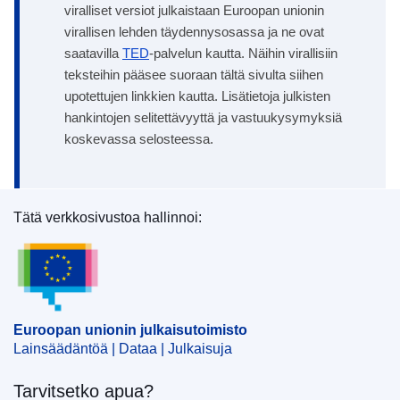
viralliset versiot julkaistaan Euroopan unionin
virallisen lehden täydennysosassa ja ne ovat
saatavilla
TED
-palvelun kautta. Näihin virallisiin
teksteihin pääsee suoraan tältä sivulta siihen
upotettujen linkkien kautta. Lisätietoja julkisten
hankintojen selitettävyyttä ja vastuukysymyksiä
koskevassa selosteessa.
Tätä verkkosivustoa hallinnoi:
Euroopan unionin julkaisutoimisto
Euroopan unionin julkaisutoimisto
Lainsäädäntöä | Dataa | Julkaisuja
Tarvitsetko apua?