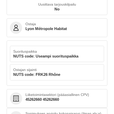
Uusittava tarjouskilpailu
No
Ostaja
Lyon Métropole Habitat
Suorituspaikka
NUTS code: Useampi suorituspaikka
Ostajan sijainti
NUTS code: FRK26 Rhône
Liiketoimintasektori (pääasiallinen CPV)
45262660 45262660
Sopimuksen arvioitu kokonaisarvo (ilman alv:a)