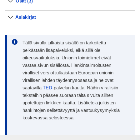
Osat (3)
Asiakirjat
Tällä sivulla julkaistu sisältö on tarkoitettu
pelkästään lisäpalveluksi, eikä sillä ole
oikeusvaikutuksia. Unionin toimielimet eivät
vastaa sivun sisällöstä. Hankintailmoitusten
viralliset versiot julkaistaan Euroopan unionin
virallisen lehden täydennysosassa ja ne ovat
saatavilla
TED
-palvelun kautta. Näihin virallisiin
teksteihin pääsee suoraan tältä sivulta siihen
upotettujen linkkien kautta. Lisätietoja julkisten
hankintojen selitettävyyttä ja vastuukysymyksiä
koskevassa selosteessa.