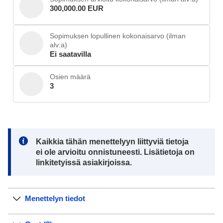
300,000.00 EUR
Sopimuksen lopullinen kokonaisarvo (ilman
alv:a)
Ei saatavilla
Osien määrä
3
Note:
Kaikkia tähän menettelyyn liittyviä tietoja
ei ole arvioitu onnistuneesti. Lisätietoja on
linkitetyissä asiakirjoissa.
Menettelyn tiedot