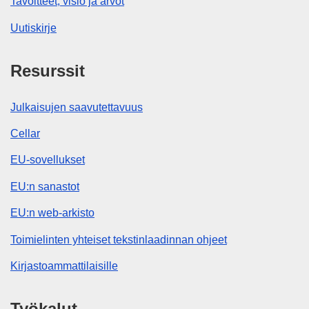
Tavoitteet, visio ja arvot
Uutiskirje
Resurssit
Julkaisujen saavutettavuus
Cellar
EU-sovellukset
EU:n sanastot
EU:n web-arkisto
Toimielinten yhteiset tekstinlaadinnan ohjeet
Kirjastoammattilaisille
Työkalut