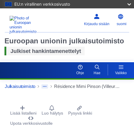
EU:n virallinen verkkosivusto
Kirjaudu sisään
suomi
Euroopan unionin julkaisutoimisto
Julkiset hankintamenettelyt
Ohje
Hae
Valikko
Julkaisutoimisto
Résidence Mimi Pinson (Villeurbanne) - Travaux de traitement des balcons et de remplacement des garde-corps (24 logements)
Procurement Detail Actions Portlet
Lisää listalleni
Luo hälytys
Pysyvä linkki
Upota verkkosivustolle