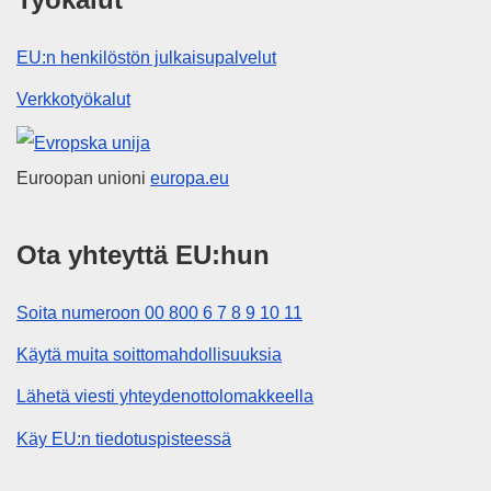
EU:n henkilöstön julkaisupalvelut
Verkkotyökalut
Euroopan unioni
Euroopan unioni
europa.eu
Ota yhteyttä EU:hun
Soita numeroon 00 800 6 7 8 9 10 11
Käytä muita soittomahdollisuuksia
Lähetä viesti yhteydenottolomakkeella
Käy EU:n tiedotuspisteessä