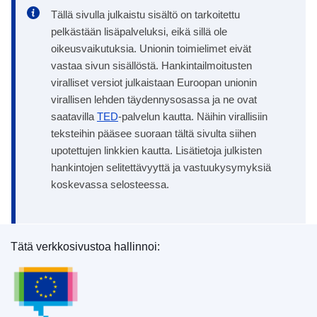
Tällä sivulla julkaistu sisältö on tarkoitettu
pelkästään lisäpalveluksi, eikä sillä ole
oikeusvaikutuksia. Unionin toimielimet eivät
vastaa sivun sisällöstä. Hankintailmoitusten
viralliset versiot julkaistaan Euroopan unionin
virallisen lehden täydennysosassa ja ne ovat
saatavilla
TED
-palvelun kautta. Näihin virallisiin
teksteihin pääsee suoraan tältä sivulta siihen
upotettujen linkkien kautta. Lisätietoja julkisten
hankintojen selitettävyyttä ja vastuukysymyksiä
koskevassa selosteessa.
Tätä verkkosivustoa hallinnoi:
Euroopan unionin julkaisutoimisto