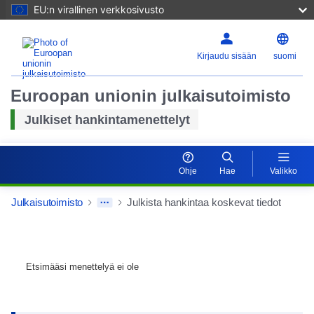
EU:n virallinen verkkosivusto
Kirjaudu sisään
suomi
Euroopan unionin julkaisutoimisto
Julkiset hankintamenettelyt
Ohje
Hae
Valikko
Julkaisutoimisto
Julkista hankintaa koskevat tiedot
Etsimääsi menettelyä ei ole