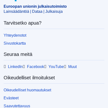
Euroopan unionin julkaisutoimisto
Lainsäädäntöä | Dataa | Julkaisuja
Tarvitsetko apua?
Yhteydenotot
Sivustokartta
Seuraa meitä
LinkedIn
Facebook
YouTube
Muut
Oikeudelliset ilmoitukset
Oikeudelliset huomautukset
Evästeet
Saavutettavuus