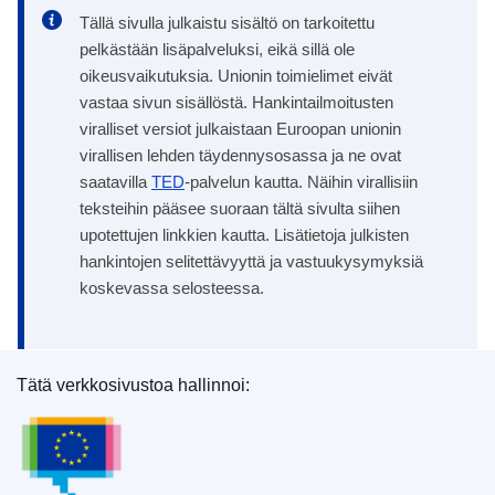
Tällä sivulla julkaistu sisältö on tarkoitettu
pelkästään lisäpalveluksi, eikä sillä ole
oikeusvaikutuksia. Unionin toimielimet eivät
vastaa sivun sisällöstä. Hankintailmoitusten
viralliset versiot julkaistaan Euroopan unionin
virallisen lehden täydennysosassa ja ne ovat
saatavilla
TED
-palvelun kautta. Näihin virallisiin
teksteihin pääsee suoraan tältä sivulta siihen
upotettujen linkkien kautta. Lisätietoja julkisten
hankintojen selitettävyyttä ja vastuukysymyksiä
koskevassa selosteessa.
Tätä verkkosivustoa hallinnoi:
Euroopan unionin julkaisutoimisto