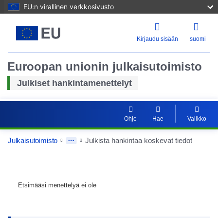
EU:n virallinen verkkosivusto
Kirjaudu sisään
suomi
Euroopan unionin julkaisutoimisto
Julkiset hankintamenettelyt
Ohje
Hae
Valikko
Julkaisutoimisto
Julkista hankintaa koskevat tiedot
Etsimääsi menettelyä ei ole