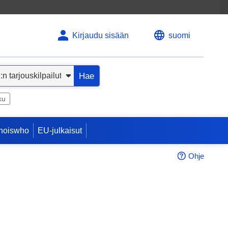
Kirjaudu sisään
suomi
Hae
ku
hoiswho
EU-julkaisut
Ohje