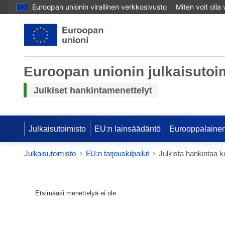
Euroopan unionin virallinen verkkosivusto
Miten voit olla
Euroopan unionin julkaisutoi
Julkiset hankintamenettelyt
Julkaisutoimisto
EU:n lainsäädäntö
Eurooppalainen
Julkaisutoimisto
EU:n tarjouskilpailut
Julkista hankintaa k
Etsimääsi menettelyä ei ole