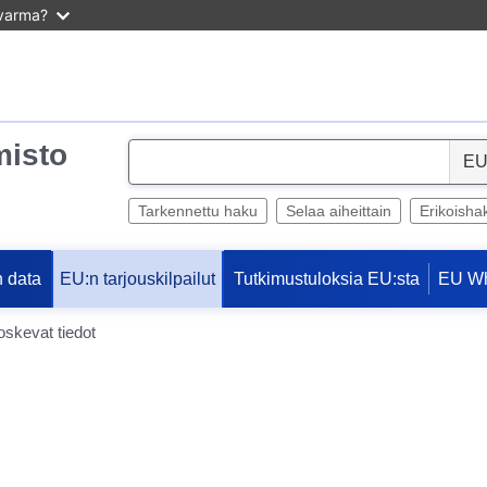
 varma?
misto
S
e
l
Tarkennettu haku
Selaa aiheittain
Erikoisha
e
c
 data
Tutkimustuloksia EU:sta
EU W
EU:n tarjouskilpailut
t
oskevat tiedot