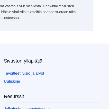
eivät vastaa sivun sisällöstä. Hankintailmoitusten
 Näihin virallisiin teksteihin pääsee suoraan tältä
 selosteessa.
Sivuston ylläpitäjä
Tavoitteet, visio ja arvot
Uutiskirje
Resurssit
Julkaisujen saavutettavuus