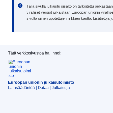
Tällä sivulla julkaistu sisältö on tarkoitettu pelkästä
viralliset versiot julkaistaan Euroopan unionin viral
sivulta siihen upotettujen linkkien kautta. Lisätieto
Tätä verkkosivustoa hallinnoi:
Euroopan unionin julkaisutoimisto
Euroopan unionin julkaisutoimisto
Lainsäädäntöä | Dataa | Julkaisuja