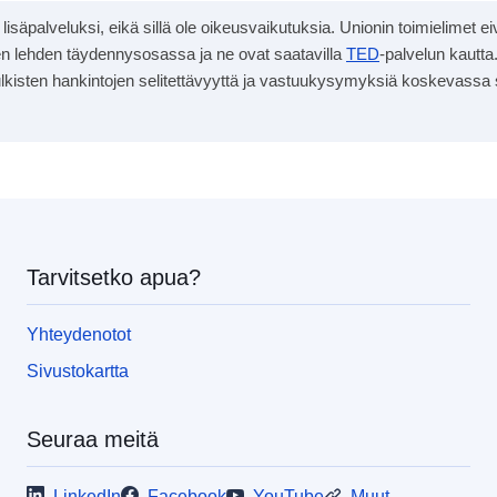
än lisäpalveluksi, eikä sillä ole oikeusvaikutuksia. Unionin toimielimet 
lisen lehden täydennysosassa ja ne ovat saatavilla
TED
-palvelun kautta.
ja julkisten hankintojen selitettävyyttä ja vastuukysymyksiä koskevassa
Tarvitsetko apua?
Yhteydenotot
Sivustokartta
Seuraa meitä
LinkedIn
Facebook
YouTube
Muut