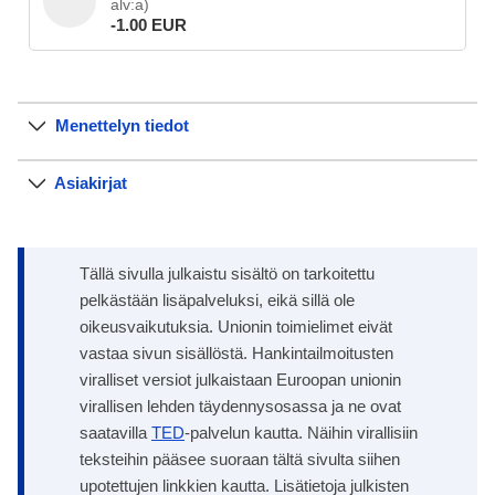
alv:a)
-1.00 EUR
Menettelyn tiedot
Asiakirjat
Tällä sivulla julkaistu sisältö on tarkoitettu
pelkästään lisäpalveluksi, eikä sillä ole
oikeusvaikutuksia. Unionin toimielimet eivät
vastaa sivun sisällöstä. Hankintailmoitusten
viralliset versiot julkaistaan Euroopan unionin
virallisen lehden täydennysosassa ja ne ovat
saatavilla
TED
-palvelun kautta. Näihin virallisiin
teksteihin pääsee suoraan tältä sivulta siihen
upotettujen linkkien kautta. Lisätietoja julkisten