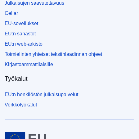
Julkaisujen saavutettavuus
Cellar
EU-sovellukset
EU:n sanastot
EU:n web-arkisto
Toimielinten yhteiset tekstinlaadinnan ohjeet
Kirjastoammattilaisille
Työkalut
EU:n henkilöstön julkaisupalvelut
Verkkotyökalut
Euroopan unioni