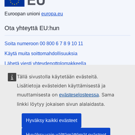
Euroopan unioni
europa.eu
Ota yhteyttä EU:hun
Soita numeroon 00 800 6 7 8 9 10 11
Käytä muita soittomahdollisuuksia
Lähetä viesti yhteydenottolomakkeella
Käy EU:n tiedotuspisteessä
Tällä sivustolla käytetään evästeitä.
Lisätietoja evästeiden käyttämisestä ja
Sosiaalinen media
muuttamisesta on
. Sama
evästeselosteessa
linkki löytyy jokaisen sivun alalaidasta.
EU sosiaalisessa mediassa
EU:n toimielimet ja muut elimet
Hyväksy kaikki evästeet
Hyväksy vain välttämättömät evästeet