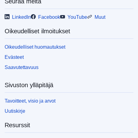
Seuraa meitä
LinkedIn
Facebook
YouTube
Muut
Oikeudelliset ilmoitukset
Oikeudelliset huomautukset
Evästeet
Saavutettavuus
Sivuston ylläpitäjä
Tavoitteet, visio ja arvot
Uutiskirje
Resurssit