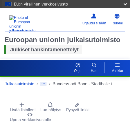
EU:n virallinen verkkosivusto
Kirjaudu sisään
suomi
Euroopan unionin julkaisutoimisto
Julkiset hankintamenettelyt
Ohje
Hae
Valikko
Julkaisutoimisto
Bundesstadt Bonn - Stadthalle in Bonn - Bad Godesberg: Denkmalgerechte Modernisierung und Instandsetzung der Stadthalle - Projektsteuerer
Procurement Detail Actions Portlet
Lisää listalleni
Luo hälytys
Pysyvä linkki
Upota verkkosivustolle