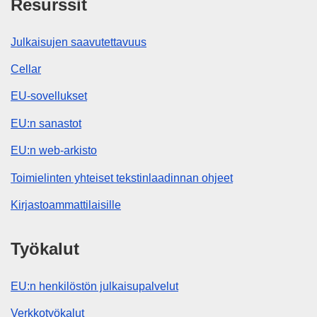
Resurssit
Julkaisujen saavutettavuus
Cellar
EU-sovellukset
EU:n sanastot
EU:n web-arkisto
Toimielinten yhteiset tekstinlaadinnan ohjeet
Kirjastoammattilaisille
Työkalut
EU:n henkilöstön julkaisupalvelut
Verkkotyökalut