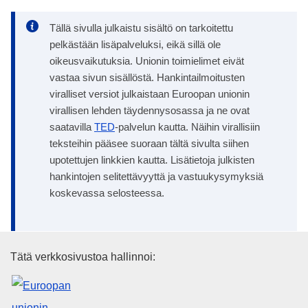
Tällä sivulla julkaistu sisältö on tarkoitettu
pelkästään lisäpalveluksi, eikä sillä ole
oikeusvaikutuksia. Unionin toimielimet eivät
vastaa sivun sisällöstä. Hankintailmoitusten
viralliset versiot julkaistaan Euroopan unionin
virallisen lehden täydennysosassa ja ne ovat
saatavilla
TED
-palvelun kautta. Näihin virallisiin
teksteihin pääsee suoraan tältä sivulta siihen
upotettujen linkkien kautta. Lisätietoja julkisten
hankintojen selitettävyyttä ja vastuukysymyksiä
koskevassa selosteessa.
Euroopan unionin julkaisutoimi
Tätä verkkosivustoa hallinnoi: