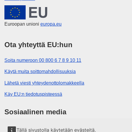
Euroopan unioni
Euroopan unioni
europa.eu
Ota yhteyttä EU:hun
Soita numeroon 00 800 6 7 8 9 10 11
Käytä muita soittomahdollisuuksia
Lähetä viesti yhteydenottolomakkeella
Käy EU:n tiedotuspisteessä
Sosiaalinen media
EU sosiaalisessa mediassa
Tällä sivustolla käytetään evästeitä.