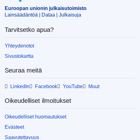
Euroopan unionin julkaisutoimisto
Lainsäädäntöä | Dataa | Julkaisuja
Tarvitsetko apua?
Yhteydenotot
Sivustokartta
Seuraa meitä
LinkedIn
Facebook
YouTube
Muut
Oikeudelliset ilmoitukset
Oikeudelliset huomautukset
Evästeet
Saavutettavuus