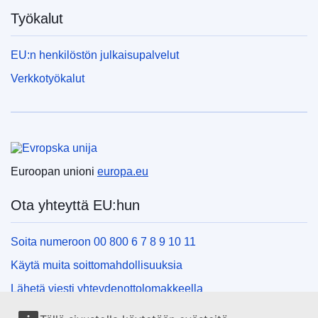
Työkalut
EU:n henkilöstön julkaisupalvelut
Verkkotyökalut
Euroopan unioni
Euroopan unioni
europa.eu
Ota yhteyttä EU:hun
Soita numeroon 00 800 6 7 8 9 10 11
Käytä muita soittomahdollisuuksia
Lähetä viesti yhteydenottolomakkeella
Käy EU:n tiedotuspisteessä