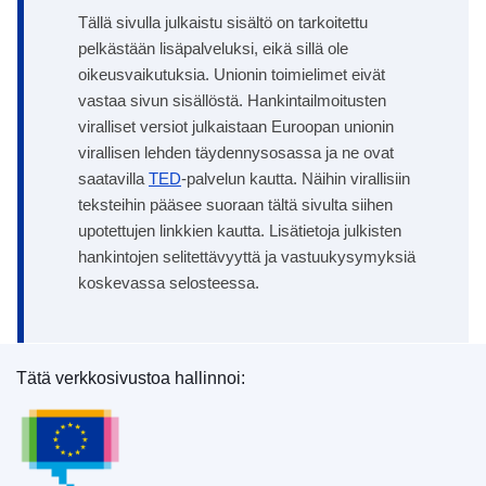
Tällä sivulla julkaistu sisältö on tarkoitettu
pelkästään lisäpalveluksi, eikä sillä ole
oikeusvaikutuksia. Unionin toimielimet eivät
vastaa sivun sisällöstä. Hankintailmoitusten
viralliset versiot julkaistaan Euroopan unionin
virallisen lehden täydennysosassa ja ne ovat
saatavilla
TED
-palvelun kautta. Näihin virallisiin
teksteihin pääsee suoraan tältä sivulta siihen
upotettujen linkkien kautta. Lisätietoja julkisten
hankintojen selitettävyyttä ja vastuukysymyksiä
koskevassa selosteessa.
Tätä verkkosivustoa hallinnoi:
Euroopan unionin julkaisutoimisto