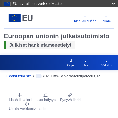
EU:n virallinen verkkosivusto
Kirjaudu sisään
suomi
Euroopan unionin julkaisutoimisto
Julkiset hankintamenettelyt
Ohje
Hae
Valikko
Julkaisutoimisto
Muutto- ja varastointipalvelut, Pohjois-Savon hyvinvointialue
Procurement Detail Actions Portlet
Lisää listalleni
Luo hälytys
Pysyvä linkki
Upota verkkosivustolle