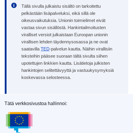
Tällä sivulla julkaistu sisältö on tarkoitettu
pelkästään lisäpalveluksi, eikä sillä ole
oikeusvaikutuksia. Unionin toimielimet eivät
vastaa sivun sisällöstä. Hankintailmoitusten
viralliset versiot julkaistaan Euroopan unionin
virallisen lehden täydennysosassa ja ne ovat
saatavilla
TED
-palvelun kautta. Näihin virallisiin
teksteihin pääsee suoraan tältä sivulta siihen
upotettujen linkkien kautta. Lisätietoja julkisten
hankintojen selitettävyyttä ja vastuukysymyksiä
koskevassa selosteessa.
Tätä verkkosivustoa hallinnoi:
Euroopan unionin julkaisutoimisto