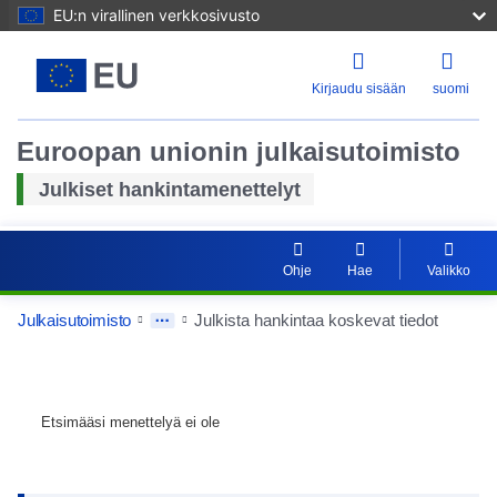
EU:n virallinen verkkosivusto
Kirjaudu sisään
suomi
Euroopan unionin julkaisutoimisto
Julkiset hankintamenettelyt
Ohje
Hae
Valikko
Julkaisutoimisto
Julkista hankintaa koskevat tiedot
Etsimääsi menettelyä ei ole