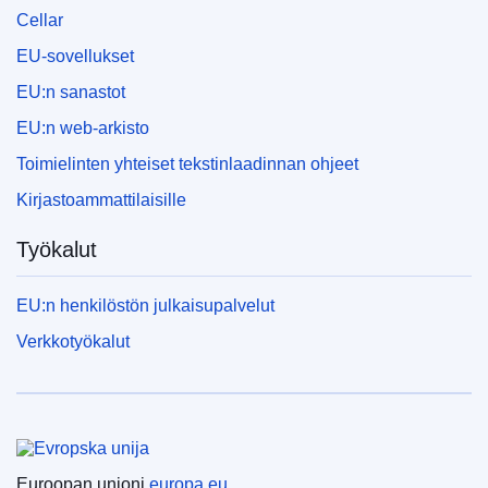
Cellar
EU-sovellukset
EU:n sanastot
EU:n web-arkisto
Toimielinten yhteiset tekstinlaadinnan ohjeet
Kirjastoammattilaisille
Työkalut
EU:n henkilöstön julkaisupalvelut
Verkkotyökalut
Euroopan unioni
Euroopan unioni
europa.eu