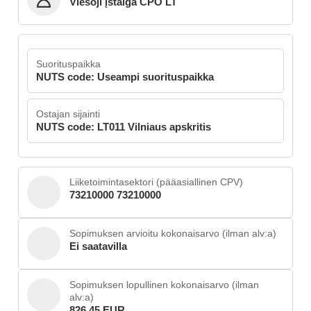
Viešoji įstaiga CPO LT
Suorituspaikka
NUTS code: Useampi suorituspaikka
Ostajan sijainti
NUTS code: LT011 Vilniaus apskritis
Liiketoimintasektori (pääasiallinen CPV)
73210000 73210000
Sopimuksen arvioitu kokonaisarvo (ilman alv:a)
Ei saatavilla
Sopimuksen lopullinen kokonaisarvo (ilman
alv:a)
826.45 EUR