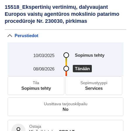
15518_Ekspertinių vertinimų, dalyvaujant
Europos vaistų agentūros mokslinio patarimo
procedūroje Nr. 230030, pirkimas
Perustiedot
Sopimus tehty
10/03/2025
Tänään
08/08/2026
Tila
Sopimustyyppi
Sopimus tehty
Services
Uusittava tarjouskilpailu
No
Ostaja