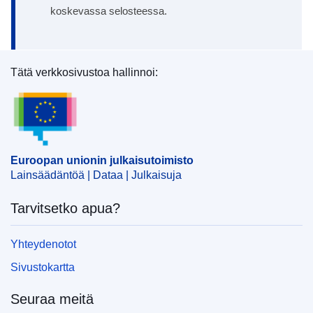
koskevassa selosteessa.
Tätä verkkosivustoa hallinnoi:
Euroopan unionin julkaisutoimisto
Euroopan unionin julkaisutoimisto
Lainsäädäntöä | Dataa | Julkaisuja
Tarvitsetko apua?
Yhteydenotot
Sivustokartta
Seuraa meitä