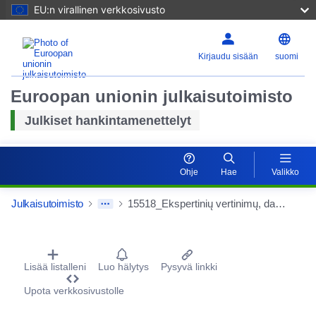
EU:n virallinen verkkosivusto
Kirjaudu sisään
suomi
Euroopan unionin julkaisutoimisto
Julkiset hankintamenettelyt
Ohje
Hae
Valikko
Julkaisutoimisto
15518_Ekspertinių vertinimų, dalyvaujant Europos vaistų agentūros mokslinio patarimo procedūroje Nr. 230030, pirkimas
Procurement Detail Actions Portlet
Lisää listalleni
Luo hälytys
Pysyvä linkki
Upota verkkosivustolle