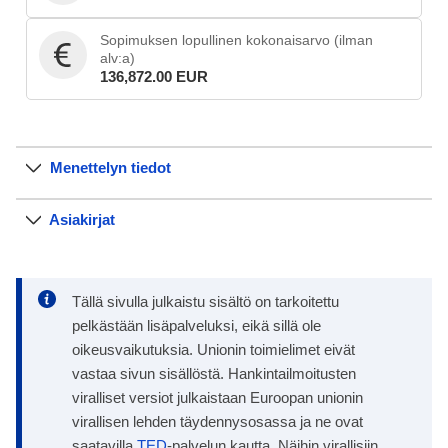
Sopimuksen lopullinen kokonaisarvo (ilman
alv:a)
136,872.00 EUR
Menettelyn tiedot
Asiakirjat
Tällä sivulla julkaistu sisältö on tarkoitettu
pelkästään lisäpalveluksi, eikä sillä ole
oikeusvaikutuksia. Unionin toimielimet eivät
vastaa sivun sisällöstä. Hankintailmoitusten
viralliset versiot julkaistaan Euroopan unionin
virallisen lehden täydennysosassa ja ne ovat
saatavilla
TED
-palvelun kautta. Näihin virallisiin