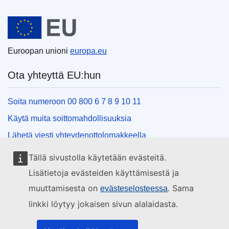
Euroopan unioni
Euroopan unioni
europa.eu
Ota yhteyttä EU:hun
Soita numeroon 00 800 6 7 8 9 10 11
Käytä muita soittomahdollisuuksia
Lähetä viesti yhteydenottolomakkeella
Käy EU:n tiedotuspisteessä
Tällä sivustolla käytetään evästeitä.
Lisätietoja evästeiden käyttämisestä ja
Sosiaalinen media
muuttamisesta on
. Sama
evästeselosteessa
linkki löytyy jokaisen sivun alalaidasta.
EU sosiaalisessa mediassa