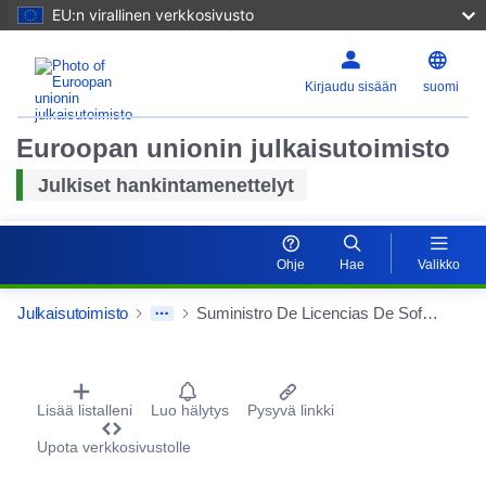
EU:n virallinen verkkosivusto
Kirjaudu sisään
suomi
Euroopan unionin julkaisutoimisto
Julkiset hankintamenettelyt
Ohje
Hae
Valikko
Julkaisutoimisto
Suministro De Licencias De Software Para La Gestión Del Centro De Atención De Usuarios Del Ministerio Para La Transición Ecológica Y El Reto Demográfico (Direccion General De Servicios)
Procurement Detail Actions Portlet
Lisää listalleni
Luo hälytys
Pysyvä linkki
Upota verkkosivustolle