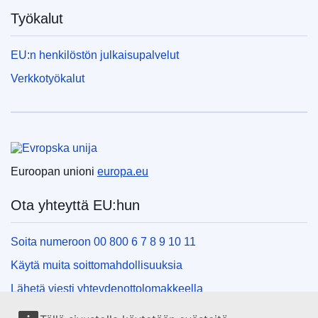
Työkalut
EU:n henkilöstön julkaisupalvelut
Verkkotyökalut
Euroopan unioni
Euroopan unioni
europa.eu
Ota yhteyttä EU:hun
Soita numeroon 00 800 6 7 8 9 10 11
Käytä muita soittomahdollisuuksia
Lähetä viesti yhteydenottolomakkeella
Käy EU:n tiedotuspisteessä