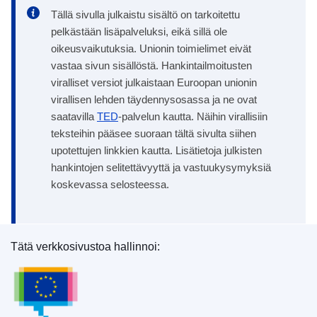
Tällä sivulla julkaistu sisältö on tarkoitettu
pelkästään lisäpalveluksi, eikä sillä ole
oikeusvaikutuksia. Unionin toimielimet eivät
vastaa sivun sisällöstä. Hankintailmoitusten
viralliset versiot julkaistaan Euroopan unionin
virallisen lehden täydennysosassa ja ne ovat
saatavilla
TED
-palvelun kautta. Näihin virallisiin
teksteihin pääsee suoraan tältä sivulta siihen
upotettujen linkkien kautta. Lisätietoja julkisten
hankintojen selitettävyyttä ja vastuukysymyksiä
koskevassa selosteessa.
Tätä verkkosivustoa hallinnoi:
Euroopan unionin julkaisutoimisto