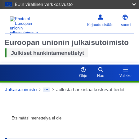
EU:n virallinen verkkosivusto
Kirjaudu sisään
suomi
Euroopan unionin julkaisutoimisto
Julkiset hankintamenettelyt
Ohje
Hae
Valikko
Julkaisutoimisto
Julkista hankintaa koskevat tiedot
Etsimääsi menettelyä ei ole