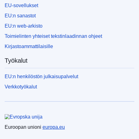
EU-sovellukset
EU:n sanastot
EU:n web-arkisto
Toimielinten yhteiset tekstinlaadinnan ohjeet
Kirjastoammattilaisille
Työkalut
EU:n henkilöstön julkaisupalvelut
Verkkotyökalut
Euroopan unioni
Euroopan unioni
europa.eu