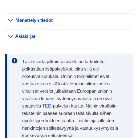
Menettelyn tiedot
Asiakirjat
Tällä sivulla julkaistu sisältö on tarkoitettu
pelkästään lisäpalveluksi, eikä sillä ole
oikeusvaikutuksia. Unionin toimielimet eivät
vastaa sivun sisällöstä. Hankintailmoitusten
viralliset versiot julkaistaan Euroopan unionin
virallisen lehden täydennysosassa ja ne ovat
saatavilla
TED
-palvelun kautta. Näihin virallisiin
teksteihin pääsee suoraan tältä sivulta siihen
upotettujen linkkien kautta. Lisätietoja julkisten
hankintojen selitettävyyttä ja vastuukysymyksiä
koskevassa selosteessa.