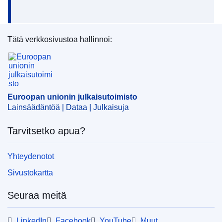
Tätä verkkosivustoa hallinnoi:
Euroopan unionin julkaisutoimisto
Euroopan unionin julkaisutoimisto
Lainsäädäntöä | Dataa | Julkaisuja
Tarvitsetko apua?
Yhteydenotot
Sivustokartta
Seuraa meitä
LinkedIn
Facebook
YouTube
Muut