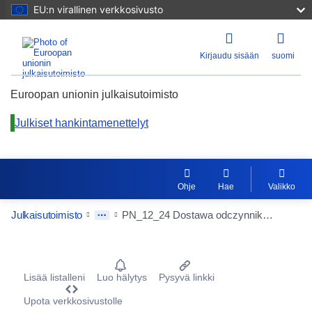
EU:n virallinen verkkosivusto
Kirjaudu sisään
suomi
Euroopan unionin julkaisutoimisto
Julkiset hankintamenettelyt
Ohje
Hae
Valikko
Julkaisutoimisto
PN_12_24 Dostawa odczynników, materiałów zużywalnych i eksploatacyjnych do badań z zakresu serologii transfuzjologicznej wraz z dzierżawą dwóch analizatorów oraz z serwisem posiadanego oprogramowania do pracowni serologii i banku krwi.
Procurement Detail Actions Portlet
Lisää listalleni
Luo hälytys
Pysyvä linkki
Upota verkkosivustolle