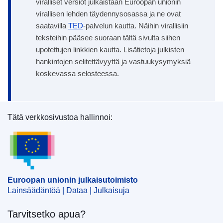
viralliset versiot julkaistaan Euroopan unionin
virallisen lehden täydennysosassa ja ne ovat
saatavilla
TED
-palvelun kautta. Näihin virallisiin
teksteihin pääsee suoraan tältä sivulta siihen
upotettujen linkkien kautta. Lisätietoja julkisten
hankintojen selitettävyyttä ja vastuukysymyksiä
koskevassa selosteessa.
Tätä verkkosivustoa hallinnoi:
Euroopan unionin julkaisutoimisto
Euroopan unionin julkaisutoimisto
Lainsäädäntöä | Dataa | Julkaisuja
Tarvitsetko apua?