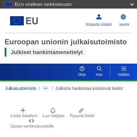
EU:n virallinen verkkosivusto
Kirjaudu sisään
suomi
Euroopan unionin julkaisutoimisto
Julkiset hankintamenettelyt
Ohje
Hae
Valikko
Julkaisutoimisto
Julkista hankintaa koskevat tiedot
Procurement Detail Actions Portlet
Lisää listalleni
Luo hälytys
Pysyvä linkki
Upota verkkosivustolle