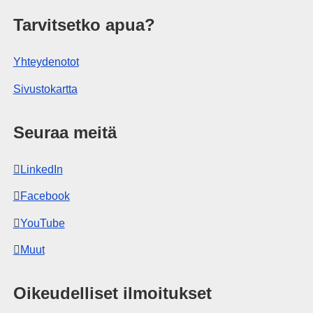
isto
Tarvitsetko apua?
Yhteydenotot
Sivustokartta
Seuraa meitä
LinkedIn
Facebook
YouTube
Muut
Oikeudelliset ilmoitukset