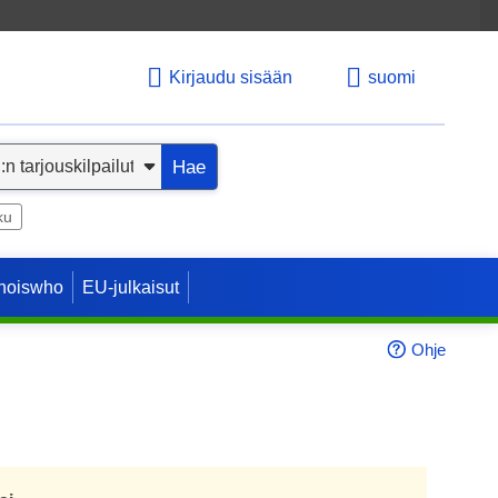
nä
Kirjaudu sisään
suomi
ä
Hae
a
ku
hoiswho
EU-julkaisut
Ohje