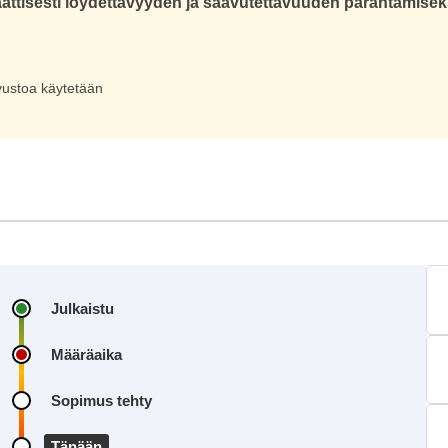
aattisesti löydettävyyden ja saavutettavuuden parantamisek
sivustoa käytetään
Julkaistu
Määräaika
Sopimus tehty
Tänään