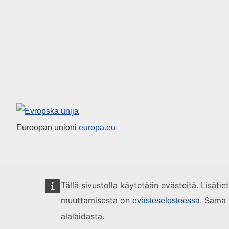
Euroopan unioni
Euroopan unioni
europa.eu
Tällä sivustolla käytetään evästeitä. Lisäti
muuttamisesta on
. Sama 
evästeselosteessa
alalaidasta.