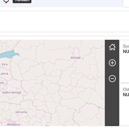
ip map
Suo
NU
Ost
NU