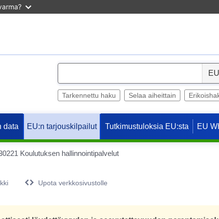
 varma?
Tyhjen
Lähenn
S
e
Loitonn
l
Tarkennettu haku
Selaa aiheittain
Erikoisha
e
c
 data
Tutkimustuloksia EU:sta
EU W
EU:n tarjouskilpailut
t
30221 Koulutuksen hallinnointipalvelut
kki
Upota verkkosivustolle