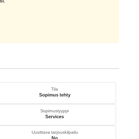
si.
Tila
Sopimus tehty
Sopimustyyppi
Services
Uusittava tarjouskilpailu
No