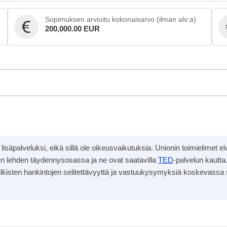
Sopimuksen arvioitu kokonaisarvo (ilman alv:a)
200,000.00 EUR
än lisäpalveluksi, eikä sillä ole oikeusvaikutuksia. Unionin toimielimet 
lisen lehden täydennysosassa ja ne ovat saatavilla
TED
-palvelun kautta.
ja julkisten hankintojen selitettävyyttä ja vastuukysymyksiä koskevassa