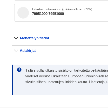
Liiketoimintasektori (pääasiallinen CPV)
79951000 79951000
Menettelyn tiedot
Asiakirjat
Tällä sivulla julkaistu sisältö on tarkoitettu pelkästä
viralliset versiot julkaistaan Euroopan unionin viral
sivulta siihen upotettujen linkkien kautta. Lisätieto