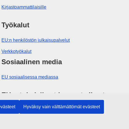
Kirjastoammattilaisille
Työkalut
EU:n henkilöstön julkaisupalvelut
Verkkotyökalut
Sosiaalinen media
EU sosiaalisessa mediassa
EU:n toimielimet ja muut elimet
evästeet
Hyväksy vain välttämättömät evästeet
Haku EU:n toimielimistä ja elimistä