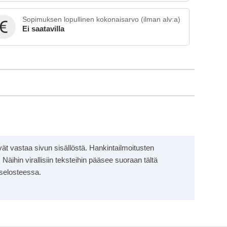
Sopimuksen lopullinen kokonaisarvo (ilman alv:a)
Ei saatavilla
eivät vastaa sivun sisällöstä. Hankintailmoitusten
 Näihin virallisiin teksteihin pääsee suoraan tältä
 selosteessa.