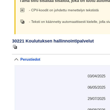
Tämä sivu sisältää sisältöä, joka on luotu autom
- CPV-koodit on johdettu menettelyn tekstistä
- Teksti on käännetty automaattisesti kielelle, jolla 
30221 Koulutuksen hallinnointipalvelut
Perustiedot
03/04/2025
06/05/2025
29/07/2025
09/08/2026