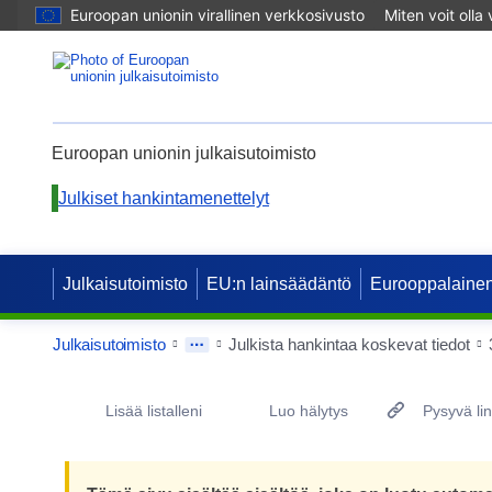
Euroopan unionin virallinen verkkosivusto
Miten voit olla
Euroopan unionin julkaisutoimisto
Julkiset hankintamenettelyt
Julkaisutoimisto
EU:n lainsäädäntö
Eurooppalainen
Julkaisutoimisto
Julkista hankintaa koskevat tiedot
Procurement Detail Actions Portlet
Lisää listalleni
Luo hälytys
Pysyvä lin