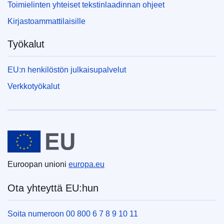
Toimielinten yhteiset tekstinlaadinnan ohjeet
Kirjastoammattilaisille
Työkalut
EU:n henkilöstön julkaisupalvelut
Verkkotyökalut
Euroopan unioni
Euroopan unioni
europa.eu
Ota yhteyttä EU:hun
Soita numeroon 00 800 6 7 8 9 10 11