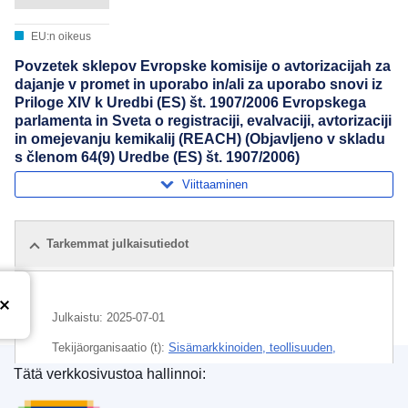
EU:n oikeus
Povzetek sklepov Evropske komisije o avtorizacijah za
dajanje v promet in uporabo in/ali za uporabo snovi iz
Priloge XIV k Uredbi (ES) št. 1907/2006 Evropskega
parlamenta in Sveta o registraciji, evalvaciji, avtorizaciji
in omejevanju kemikalij (REACH) (Objavljeno v skladu
s členom 64(9) Uredbe (ES) št. 1907/2006)
Viittaaminen
Tarkemmat julkaisutiedot
Julkaistu:
2025-07-01
Tekijäorganisaatio (t):
Sisämarkkinoiden, teollisuuden,
yrittäjyyden ja pk-yritystoiminnan pääosasto
(
Euroopan
Tätä verkkosivustoa hallinnoi:
komissio
)
,
Euroopan komissio
Euroopan unionin julkaisutoimisto