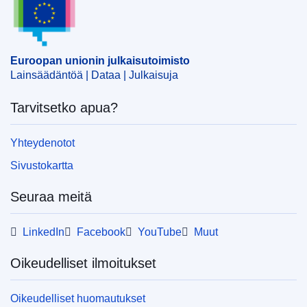
Aihe:
ajoneuvon osat
,
kemiallinen tuote
,
kromi
,
markkinointia koskeva normi
,
metallipinnoitus
,
myyntilupa
,
oksidi
,
terveystarkastus
,
terveysvaara
Euroopan unionin julkaisutoimisto
CELEX : 52025XC03588
Lainsäädäntöä | Dataa | Julkaisuja
ELI :
C/2025/3588/oj
Tarvitsetko apua?
OJ : C_202503588
IMMC : C(2025)3926/4092208
Yhteydenotot
Sivustokartta
pdfa2a
Seuraa meitä
Näytä koko sarja
LinkedIn
Facebook
YouTube
Muut
Oikeudelliset ilmoitukset
Oikeudelliset huomautukset