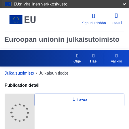
EU:n virallinen verkkosivusto
suomi
Kirjaudu sisään
Euroopan unionin julkaisutoimisto
Ohje
Hae
Valikko
Julkaisutoimisto
Julkaisun tiedot
Publication Detail Actions Portlet
Publication detail
Lataa