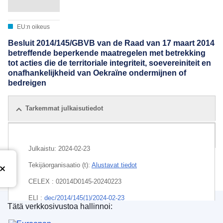
EU:n oikeus
Besluit 2014/145/GBVB van de Raad van 17 maart 2014
betreffende beperkende maatregelen met betrekking
tot acties die de territoriale integriteit, soevereiniteit en
onafhankelijkheid van Oekraïne ondermijnen of
bedreigen
Tarkemmat julkaisutiedot
Kaikki laitokset
Julkaistu:
2024-02-23
Tekijäorganisaatio (t):
Alustavat tiedot
CELEX : 02014D0145-20240223
ELI :
dec/2014/145(1)/2024-02-23
Tätä verkkosivustoa hallinnoi:
Euroopan unionin julkaisutoimisto
EDITION : 310ac1f9-ca7f-11ee-95d9-01aa75ed71a1