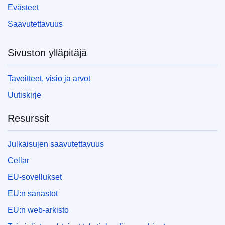
EDITION : c70e60f0-c9c2-11ed-a05c-01aa75ed71a1
Evästeet
Saavutettavuus
EDITION : 081405c0-b780-11ed-8912-01aa75ed71a1
EDITION : c0e2cc87-accf-11ed-8912-01aa75ed71a1
Sivuston ylläpitäjä
EDITION : 1e438cd1-9db8-11ed-b508-01aa75ed71a1
Tavoitteet, visio ja arvot
EDITION : 634fc9e8-6bfb-11ed-9887-01aa75ed71a1
Uutiskirje
EDITION : ec67eb08-5ba8-11ed-92ed-01aa75ed71a1
Resurssit
EDITION : da7cf3d9-5132-11ed-92ed-01aa75ed71a1
Julkaisujen saavutettavuus
EDITION : d8a71692-3ea8-11ed-92ed-01aa75ed71a1
Cellar
EDITION : 0e6503d8-3063-11ed-975d-01aa75ed71a1
EU-sovellukset
EU:n sanastot
EDITION : 61c55404-22cf-11ed-8fa0-01aa75ed71a1
EU:n web-arkisto
EDITION : b92bbb72-140b-11ed-8fa0-01aa75ed71a1