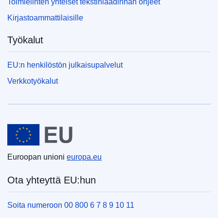
Toimielinten yhteiset tekstinlaadinnan ohjeet
EDITION : 22ce6f14-ed85-11ec-a534-01aa75ed71a1
Kirjastoammattilaisille
EDITION : fddb20e5-e607-11ee-8b2b-01aa75ed71a1
Työkalut
EDITION : 65d4436e-f2eb-11ee-8e14-01aa75ed71a1
EU:n henkilöstön julkaisupalvelut
EDITION : 4fdabdaa-2d9f-11ef-a61b-01aa75ed71a1
Verkkotyökalut
EDITION : bb77550e-4f5c-11ef-acbc-01aa75ed71a1
EDITION : 5e570346-8004-11ef-a67d-01aa75ed71a1
Euroopan unioni
EDITION : c3e029a3-d24c-11ef-be2a-01aa75ed71a1
EDITION : 18026aca-0433-11f0-9503-01aa75ed71a1
Euroopan unioni
europa.eu
EDITION : 2deb48fc-1a2d-11f0-b1a3-01aa75ed71a1
Ota yhteyttä EU:hun
EDITION : 908cda85-4159-11f0-b9f2-01aa75ed71a1
Soita numeroon 00 800 6 7 8 9 10 11
EDITION : 48bc9151-7689-11f0-9af8-01aa75ed71a1