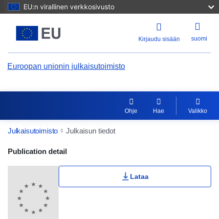
EU:n virallinen verkkosivusto
suomi
Kirjaudu sisään
Euroopan unionin julkaisutoimisto
Ohje
Hae
Valikko
Julkaisutoimisto
Julkaisun tiedot
Publication Detail Actions Portlet
Publication detail
Lataa