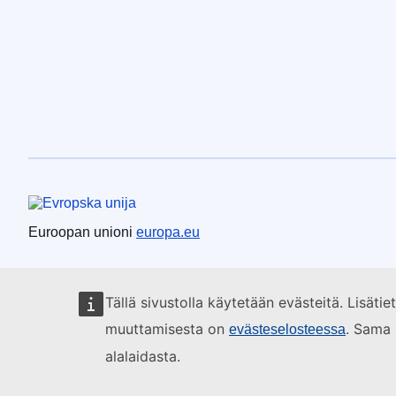
Euroopan unioni
Euroopan unioni
europa.eu
Tällä sivustolla käytetään evästeitä. Lisäti
muuttamisesta on
. Sama 
evästeselosteessa
alalaidasta.