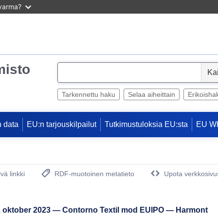
 varma?
misto
S
e
l
Tarkennettu haku
Selaa aiheittain
Erikoisha
e
c
 data
EU:n tarjouskilpailut
Tutkimustuloksia EU:sta
EU W
t
vä linkki
RDF-muotoinen metatieto
Upota verkkosivus
(avautuu uuteen ikkunaan)
5. oktober 2023 — Contorno Textil mod EUIPO — Harmont