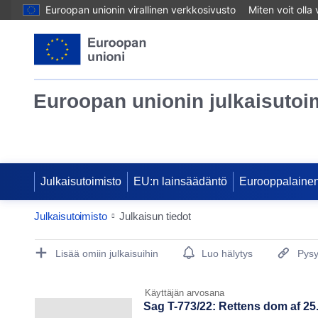
Euroopan unionin virallinen verkkosivusto
Miten voit olla
Euroopan unionin julkaisutoi
Julkaisutoimisto
EU:n lainsäädäntö
Eurooppalainen
Julkaisutoimisto
Julkaisun tiedot
Publication Detail Actions Portlet
Lisää omiin julkaisuihin
Luo hälytys
Pysy
Käyttäjän arvosana
Sag T-773/22: Rettens dom af 2