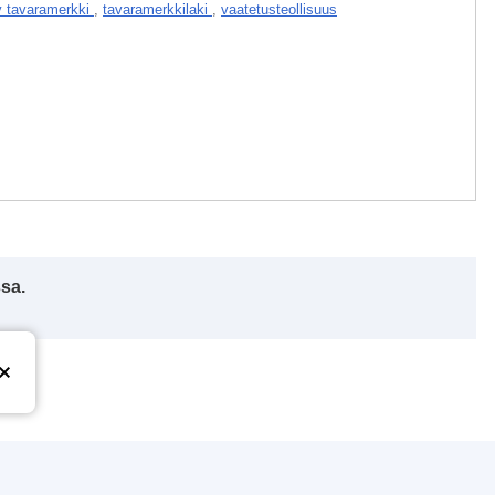
ty tavaramerkki
,
tavaramerkkilaki
,
vaatetusteollisuus
ssa.