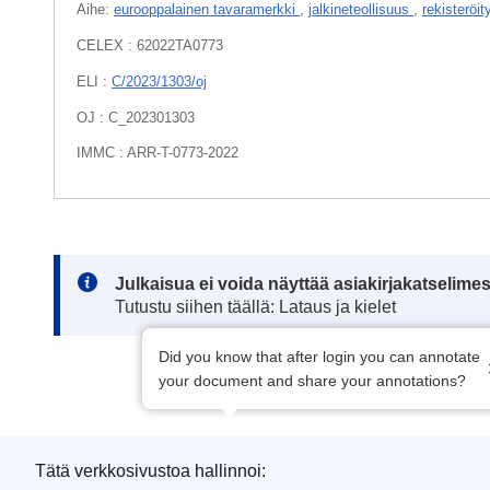
Aihe:
eurooppalainen tavaramerkki
,
jalkineteollisuus
,
rekisteröi
CELEX : 62022TA0773
ELI :
C/2023/1303/oj
OJ : C_202301303
IMMC : ARR-T-0773-2022
Note:
Julkaisua ei voida näyttää asiakirjakatselime
Tutustu siihen täällä: Lataus ja kielet
Did you know that after login you can annotate
your document and share your annotations?
Tätä verkkosivustoa hallinnoi: