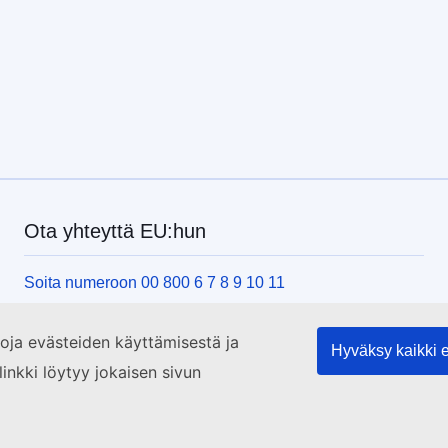
Ota yhteyttä EU:hun
Soita numeroon 00 800 6 7 8 9 10 11
Käytä muita soittomahdollisuuksia
etoja evästeiden käyttämisestä ja
Lähetä viesti yhteydenottolomakkeella
Hyväksy kaikki 
linkki löytyy jokaisen sivun
Käy EU:n tiedotuspisteessä