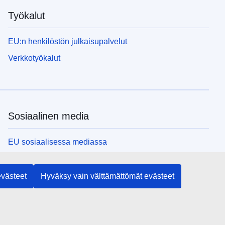
Työkalut
EU:n henkilöstön julkaisupalvelut
Verkkotyökalut
Sosiaalinen media
EU sosiaalisessa mediassa
EU:n toimielimet ja muut elimet
evästeet
Hyväksy vain välttämättömät evästeet
Haku EU:n toimielimistä ja elimistä