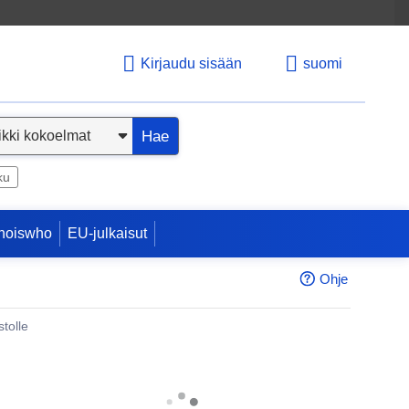
Kirjaudu sisään
suomi
Hae
ku
hoiswho
EU-julkaisut
Ohje
tolle