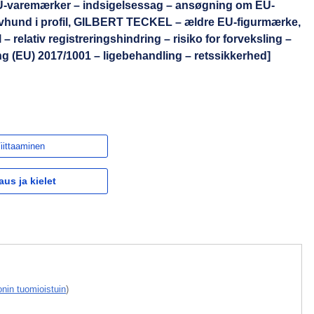
-varemærker – indsigelsessag – ansøgning om EU-
avhund i profil, GILBERT TECKEL – ældre EU-figurmærke,
– relativ registreringshindring – risiko for forveksling –
ordning (EU) 2017/1001 – ligebehandling – retssikkerhed]
iittaaminen
aus ja kielet
nin tuomioistuin
)