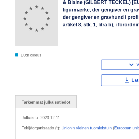
& Blaine (GILBERT TECKEL) [EU
figurmærke, der gengiver en gr
der gengiver en gravhund i profil 
artikel 8, stk. 1, litra b), i for
EU:n oikeus
V
Lat
Tarkemmat julkaisutiedot
Julkaistu:
2023-12-11
Tekijäorganisaatio (t):
Unionin yleinen tuomioistuin
(
Euroopan unio