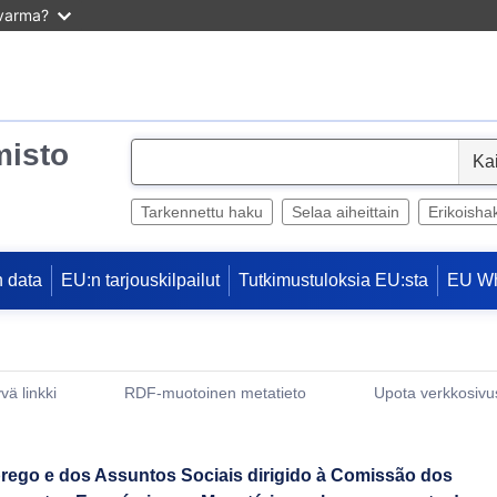
 varma?
misto
S
e
l
Tarkennettu haku
Selaa aiheittain
Erikoisha
e
c
 data
EU:n tarjouskilpailut
Tutkimustuloksia EU:sta
EU W
t
vä linkki
RDF-muotoinen metatieto
Upota verkkosivus
(avautuu uuteen ikkunaan)
go e dos Assuntos Sociais dirigido à Comissão dos