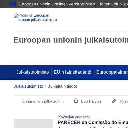
Euroopan unionin virallinen verkkosivusto
Miten voit olla
Euroopan unionin julkaisutoi
Julkaisutoimisto
EU:n lainsäädäntö
Eurooppalainen
Julkaisutoimisto
Julkaisun tiedot
Publication Detail Actions Portlet
Lisää omiin julkaisuihin
Luo hälytys
Pysy
Käyttäjän arvosana
PARECER da Comissão do Empre