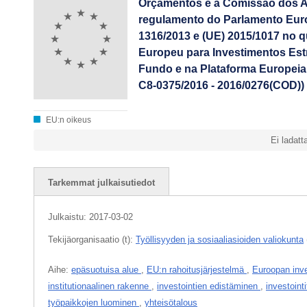
Orçamentos e à Comissão dos A
regulamento do Parlamento Euro
1316/2013 e (UE) 2015/1017 no 
Europeu para Investimentos Estr
Fundo e na Plataforma Europeia
C8-0375/2016 - 2016/0276(COD)) 
EU:n oikeus
Ei ladatt
Tarkemmat julkaisutiedot
Julkaistu:
2017-03-02
Tekijäorganisaatio (t):
Työllisyyden ja sosiaaliasioiden valiokunta
Aihe:
epäsuotuisa alue
,
EU:n rahoitusjärjestelmä
,
Euroopan inve
institutionaalinen rakenne
,
investointien edistäminen
,
investoint
työpaikkojen luominen
,
yhteisötalous