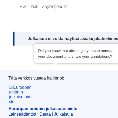
IMMC : EMPL_AD(2017)594189
Note:
Julkaisua ei voida näyttää asiakirjakatselime
Did you know that after login you can annotate
your document and share your annotations?
Tätä verkkosivustoa hallinnoi:
Euroopan unionin julkaisutoimisto
Euroopan unionin julkaisutoimisto
Lainsäädäntöä | Dataa | Julkaisuja