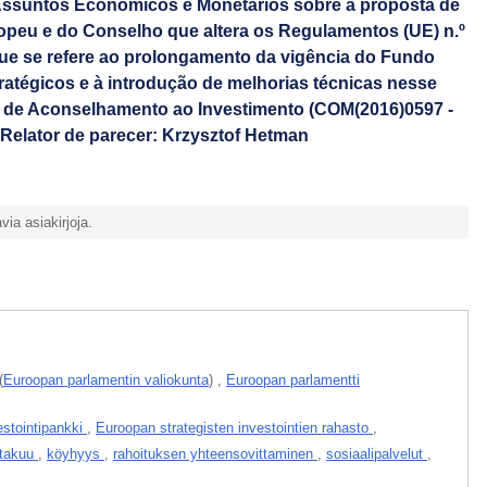
ssuntos Económicos e Monetários sobre a proposta de
peu e do Conselho que altera os Regulamentos (UE) n.º
que se refere ao prolongamento da vigência do Fundo
atégicos e à introdução de melhorias técnicas nesse
 de Aconselhamento ao Investimento (COM(2016)0597 -
Relator de parecer: Krzysztof Hetman
avia asiakirjoja.
(
Euroopan parlamentin valiokunta
)
,
Euroopan parlamentti
stointipankki
,
Euroopan strategisten investointien rahasto
,
itakuu
,
köyhyys
,
rahoituksen yhteensovittaminen
,
sosiaalipalvelut
,