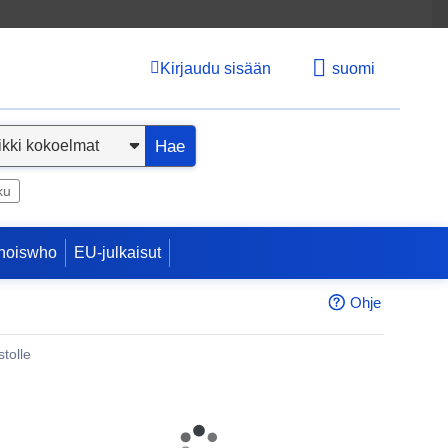
Kirjaudu sisään
suomi
Hae
ku
hoiswho
EU-julkaisut
Ohje
tolle