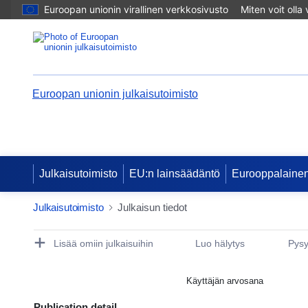
Euroopan unionin virallinen verkkosivusto
Miten voit olla
Euroopan unionin julkaisutoimisto
Julkaisutoimisto
EU:n lainsäädäntö
Eurooppalainen
Julkaisutoimisto
Julkaisun tiedot
Publication Detail Actions Portlet
Lisää omiin julkaisuihin
Luo hälytys
Pysy
Käyttäjän arvosana
Publication detail