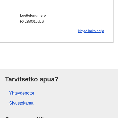
Luettelonumero
FXL2500155ES
Näytä koko sarja
isto
Tarvitsetko apua?
Yhteydenotot
Sivustokartta