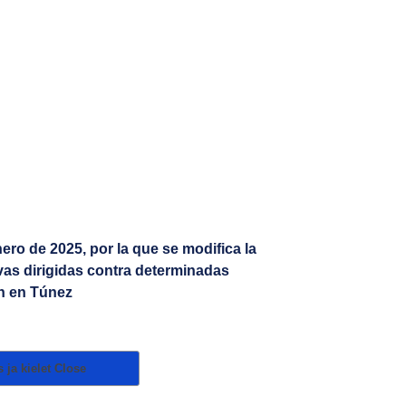
ro de 2025, por la que se modifica la
vas dirigidas contra determinadas
ón en Túnez
 ja kielet
Close