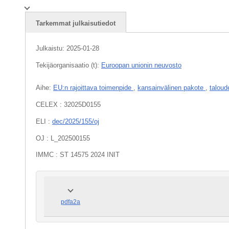
Tarkemmat julkaisutiedot
Julkaistu:
2025-01-28
Tekijäorganisaatio (t):
Euroopan unionin neuvosto
Aihe:
EU:n rajoittava toimenpide
,
kansainvälinen pakote
,
taloud
CELEX : 32025D0155
ELI :
dec/2025/155/oj
OJ : L_202500155
IMMC : ST 14575 2024 INIT
pdfa2a