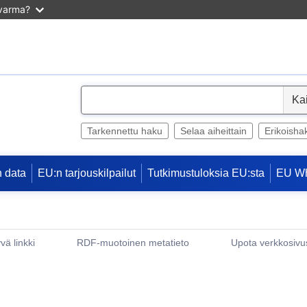
 varma?
S
e
l
Tarkennettu haku
Selaa aiheittain
Erikoisha
e
c
 data
EU:n tarjouskilpailut
Tutkimustuloksia EU:sta
EU W
t
vä linkki
RDF-muotoinen metatieto
Upota verkkosivus
(avautuu uuteen ikkunaan)