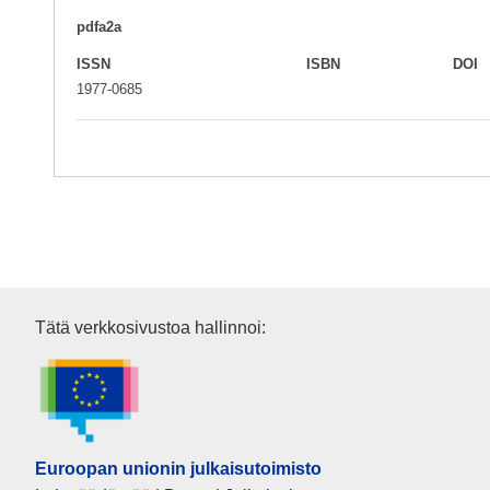
pdfa2a
ISSN
ISBN
DOI
1977-0685
Euroopan unionin julkaisutoim
Tätä verkkosivustoa hallinnoi:
Euroopan unionin julkaisutoimisto