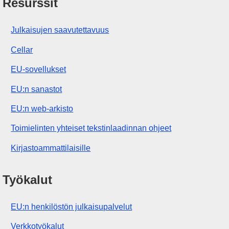
Resurssit
Julkaisujen saavutettavuus
Cellar
EU-sovellukset
EU:n sanastot
EU:n web-arkisto
Toimielinten yhteiset tekstinlaadinnan ohjeet
Kirjastoammattilaisille
Työkalut
EU:n henkilöstön julkaisupalvelut
Verkkotyökalut