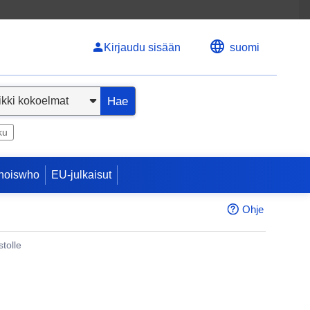
Kirjaudu sisään
suomi
Hae
ku
hoiswho
EU-julkaisut
Ohje
tolle