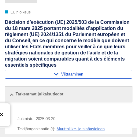
EU:n oikeus
Décision d’exécution (UE) 2025/503 de la Commission
du 18 mars 2025 portant modalités d’application du
règlement (UE) 2024/1351 du Parlement européen et
du Conseil, en ce qui concerne le modèle que doivent
utiliser les États membres pour veiller à ce que leurs
stratégies nationales de gestion de l’asile et de la
migration soient comparables quant à des éléments
essentiels spécifiques
Viittaaminen
Tarkemmat julkaisutiedot
Julkaistu:
2025-03-20
Tekijäorganisaatio (t):
Muuttoliike- ja sisäasioiden
pääosasto
(
Euroopan komissio
)
,
Euroopan komissio