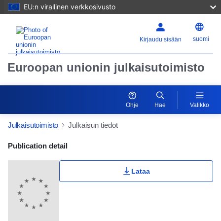
EU:n virallinen verkkosivusto
suomi
Kirjaudu sisään
Euroopan unionin julkaisutoimisto
Ohje
Hae
Valikko
Julkaisutoimisto
Julkaisun tiedot
Publication Detail Actions Portlet
Publication detail
Lataa