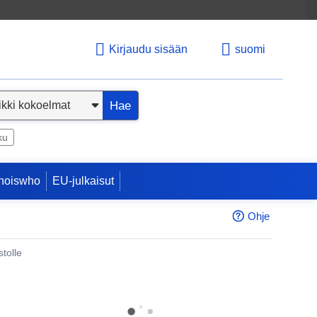
Kirjaudu sisään
suomi
Hae
ku
hoiswho
EU-julkaisut
Ohje
tolle