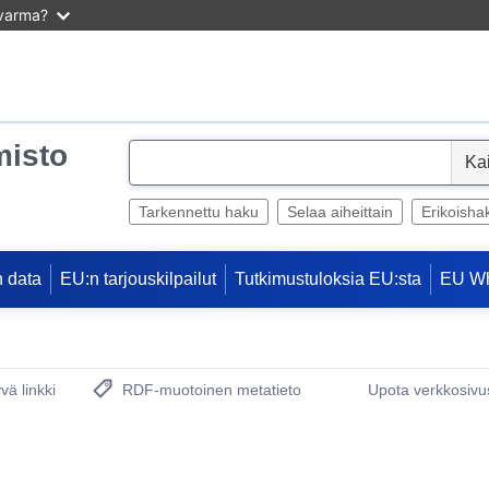
 varma?
misto
S
e
l
Tarkennettu haku
Selaa aiheittain
Erikoisha
e
c
 data
EU:n tarjouskilpailut
Tutkimustuloksia EU:sta
EU W
t
vä linkki
RDF-muotoinen metatieto
Upota verkkosivus
(avautuu uuteen ikkunaan)