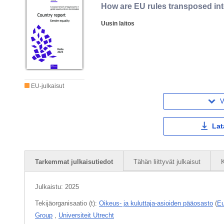
How are EU rules transposed into
Uusin laitos
EU-julkaisut
V
Lat
Tarkemmat julkaisutiedot
Tähän liittyvät julkaisut
K
Julkaistu:
2025
Tekijäorganisaatio (t):
Oikeus- ja kuluttaja-asioiden pääosasto
(
Eu
Group
,
Universiteit Utrecht