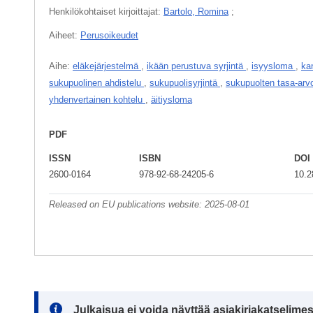
Henkilökohtaiset kirjoittajat:
Bartolo, Romina
;
Aiheet:
Perusoikeudet
Aihe:
eläkejärjestelmä
,
ikään perustuva syrjintä
,
isyysloma
,
ka
sukupuolinen ahdistelu
,
sukupuolisyrjintä
,
sukupuolten tasa-ar
yhdenvertainen kohtelu
,
äitiysloma
PDF
ISSN
ISBN
DOI
2600-0164
978-92-68-24205-6
10.2
Released on EU publications website:
2025-08-01
Note:
Julkaisua ei voida näyttää asiakirjakatselime