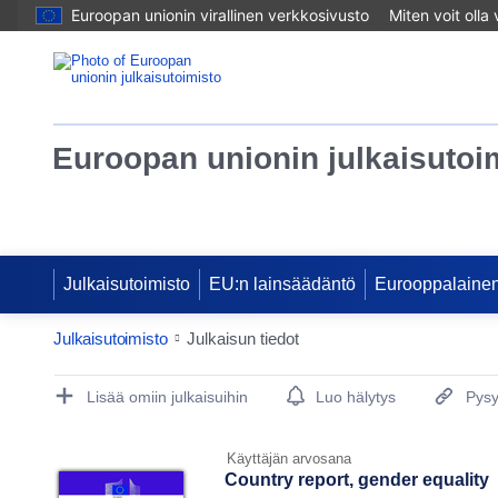
Euroopan unionin virallinen verkkosivusto
Miten voit olla
Euroopan unionin julkaisutoi
Julkaisutoimisto
EU:n lainsäädäntö
Eurooppalainen
Julkaisutoimisto
Julkaisun tiedot
Publication Detail Actions Portlet
Lisää omiin julkaisuihin
Luo hälytys
Pysy
Käyttäjän arvosana
Country report, gender equality