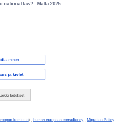
 national law? : Malta 2025
iittaaminen
aus ja kielet
aikki laitokset
roopan komissio
)
,
human european consultancy
,
Migration Policy