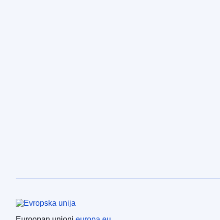
Euroopan unioni
Euroopan unioni
europa.eu