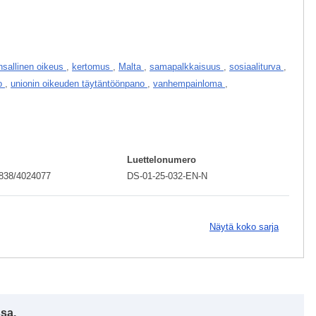
nsallinen oikeus
,
kertomus
,
Malta
,
samapalkkaisuus
,
sosiaaliturva
,
vo
,
unionin oikeuden täytäntöönpano
,
vanhempainloma
,
Luettelonumero
838/4024077
DS-01-25-032-EN-N
Näytä koko sarja
ssa.