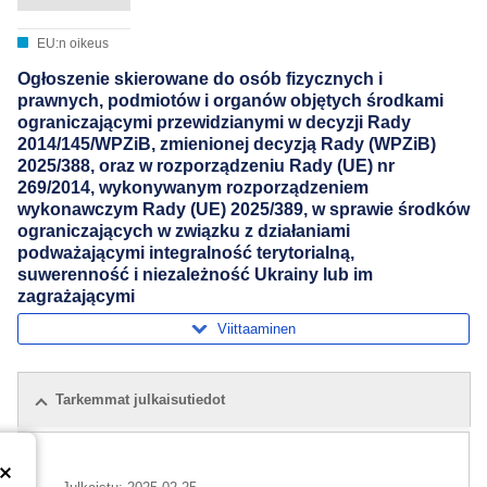
EU:n oikeus
Ogłoszenie skierowane do osób fizycznych i
prawnych, podmiotów i organów objętych środkami
ograniczającymi przewidzianymi w decyzji Rady
2014/145/WPZiB, zmienionej decyzją Rady (WPZiB)
2025/388, oraz w rozporządzeniu Rady (UE) nr
269/2014, wykonywanym rozporządzeniem
wykonawczym Rady (UE) 2025/389, w sprawie środków
ograniczających w związku z działaniami
podważającymi integralność terytorialną,
suwerenność i niezależność Ukrainy lub im
zagrażającymi
Viittaaminen
Tarkemmat julkaisutiedot