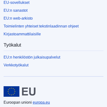
EU-sovellukset
EU:n sanastot
EU:n web-arkisto
Toimielinten yhteiset tekstinlaadinnan ohjeet
Kirjastoammattilaisille
Työkalut
EU:n henkilöstön julkaisupalvelut
Verkkotyökalut
Euroopan unioni
Euroopan unioni
europa.eu