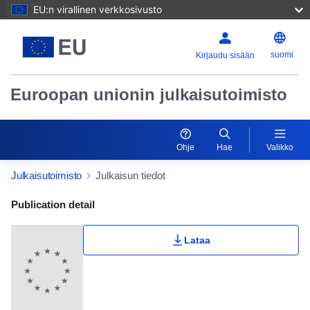
EU:n virallinen verkkosivusto
suomi
Kirjaudu sisään
Euroopan unionin julkaisutoimisto
Ohje
Hae
Valikko
Julkaisutoimisto
Julkaisun tiedot
Publication Detail Actions Portlet
Publication detail
Lataa