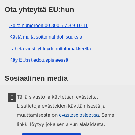
Ota yhteyttä EU:hun
Soita numeroon 00 800 6 7 8 9 10 11
Käytä muita soittomahdollisuuksia
Lähetä viesti yhteydenottolomakkeella
Käy EU:n tiedotuspisteessä
Sosiaalinen media
EU sosiaalisessa mediassa
Tällä sivustolla käytetään evästeitä.
Lisätietoja evästeiden käyttämisestä ja
EU:n toimielimet ja muut elimet
muuttamisesta on
. Sama
evästeselosteessa
linkki löytyy jokaisen sivun alalaidasta.
Haku EU:n toimielimistä ja elimistä