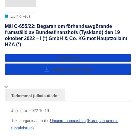
EU:n oikeus
Mål C-655/22: Begäran om förhandsavgörande
framställd av Bundesfinanzhofs (Tyskland) den 19
oktober 2022 – I (*) GmbH & Co. KG mot Hauptzollamt
HZA (*)
Viittaaminen
Lataus ja kielet
Close
Tarkemmat julkaisutiedot
Julkaistu:
2022-10-19
Tekijäorganisaatio (t):
Unionin tuomioistuin
(
Euroopan unionin
tuomioistuin
)