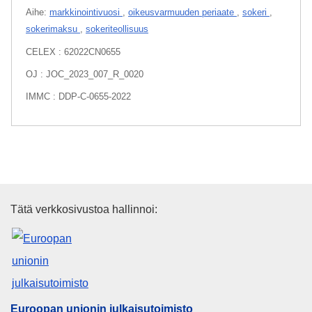
Aihe:
markkinointivuosi
,
oikeusvarmuuden periaate
,
sokeri
,
sokerimaksu
,
sokeriteollisuus
CELEX : 62022CN0655
OJ : JOC_2023_007_R_0020
IMMC : DDP-C-0655-2022
Euroopan unionin julkaisutoimi
Tätä verkkosivustoa hallinnoi:
Euroopan unionin julkaisutoimisto