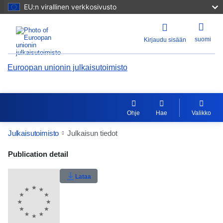
EU:n virallinen verkkosivusto
suomi
Kirjaudu sisään
Euroopan unionin julkaisutoimisto
Ohje
Hae
Valikko
Julkaisutoimisto
Julkaisun tiedot
Publication Detail Actions Portlet
Publication detail
Käyttäjän arvosana
Lataa