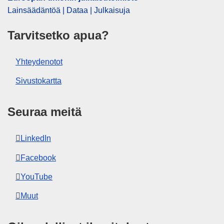
Lainsäädäntöä | Dataa | Julkaisuja
Tarvitsetko apua?
Yhteydenotot
Sivustokartta
Seuraa meitä
LinkedIn
Facebook
YouTube
Muut