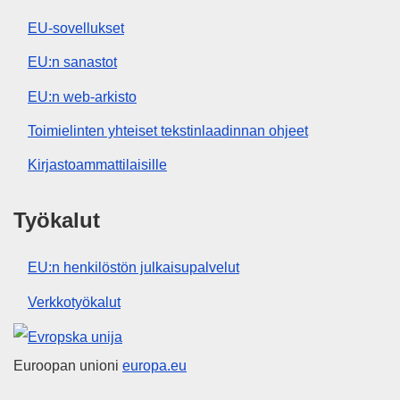
EU-sovellukset
EU:n sanastot
EU:n web-arkisto
Toimielinten yhteiset tekstinlaadinnan ohjeet
Kirjastoammattilaisille
Työkalut
EU:n henkilöstön julkaisupalvelut
Verkkotyökalut
Euroopan unioni
Euroopan unioni
europa.eu