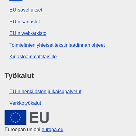
EU-sovellukset
EU:n sanastot
EU:n web-arkisto
Toimielinten yhteiset tekstinlaadinnan ohjeet
Kirjastoammattilaisille
Työkalut
EU:n henkilöstön julkaisupalvelut
Verkkotyökalut
Euroopan unioni
Euroopan unioni
europa.eu