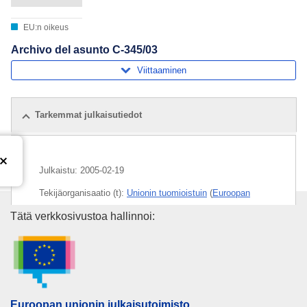
EU:n oikeus
Archivo del asunto C-345/03
Viittaaminen
Tarkemmat julkaisutiedot
Julkaistu:
2005-02-19
Tekijäorganisaatio (t):
Unionin tuomioistuin
(
Euroopan
unionin tuomioistuin
)
Euroopan unionin julkaisutoimi
Tätä verkkosivustoa hallinnoi:
Aihe:
Belgia
,
Euroopan komissio
,
jätehuolto
,
jätteiden
kierrätys
,
kanne velvoitteen täyttämättä jättämisestä
,
metallijäte
,
ympäristönsuojelu
CELEX : C2005/045/39
Euroopan unionin julkaisutoimisto