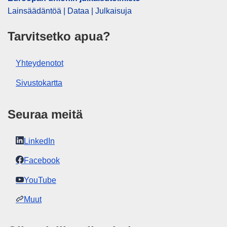
OJ : JOC_2005_045_R_0019_05
Lainsäädäntöä | Dataa | Julkaisuja
Tarvitsetko apua?
Yhteydenotot
Sivustokartta
Seuraa meitä
LinkedIn
Facebook
YouTube
Muut