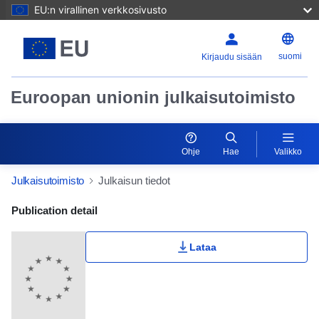
EU:n virallinen verkkosivusto
suomi
Kirjaudu sisään
Euroopan unionin julkaisutoimisto
Ohje
Hae
Valikko
Julkaisutoimisto
Julkaisun tiedot
Publication Detail Actions Portlet
Publication detail
Lataa