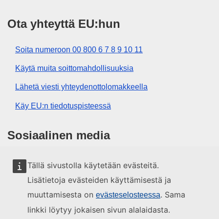
Ota yhteyttä EU:hun
Soita numeroon 00 800 6 7 8 9 10 11
Käytä muita soittomahdollisuuksia
Lähetä viesti yhteydenottolomakkeella
Käy EU:n tiedotuspisteessä
Sosiaalinen media
EU sosiaalisessa mediassa
Tällä sivustolla käytetään evästeitä.
Lisätietoja evästeiden käyttämisestä ja
EU:n toimielimet ja muut elimet
muuttamisesta on
. Sama
evästeselosteessa
linkki löytyy jokaisen sivun alalaidasta.
Haku EU:n toimielimistä ja elimistä